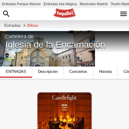
Entradas Parque Warner
Entradas Isla Mágica
Musicales Madrid
Teatro Mad
Entradas
>
Bilbao
Cartelera de
Iglesia de la Encarnación
Encarnacion Plaza, 9, Ibaiondo, 48006
ENTRADAS
Descripción
Conciertos
Historia
Cóm
Bilbao, Bizkaia, España