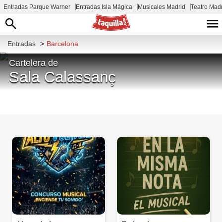
Entradas Parque Warner
Entradas Isla Mágica
Musicales Madrid
Teatro Mad
Entradas
>
Barcelona
Cartelera de
Sala Calassanç
Carrer de Sant Quintí, 17, Sant Martí,
08026 Barcelona, España