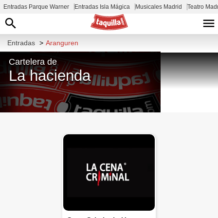
Entradas Parque Warner
Entradas Isla Mágica
Musicales Madrid
Teatro Mad
Entradas
>
Aranguren
Cartelera de
La hacienda
C. Cam. de Labiano, 47, 31192 Mutilva
Alta, Navarra, España