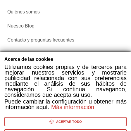
Quiénes somos
Nuestro Blog
Contacto y preguntas frecuentes
Política de privacidad
Acerca de las cookies
Utilizamos cookies propias y de terceros para
Configurar cookies
mejorar nuestros servicios y mostrarle
publicidad relacionada con sus preferencias
mediante el análisis de sus hábitos de
navegación. Si continua navegando,
consideramos que acepta su uso.
Puede cambiar la configuración u obtener más
información aquí.
Más información
Compra entradas a través de Taquilla.com comparando más
de 25 proveedores
ACEPTAR TODO