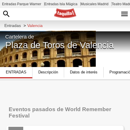
Entradas Parque Warner
Entradas Isla Mágica
Musicales Madrid
Teatro Mad
Entradas
>
Valencia
Cartelera de
Plaza de Toros de Valencia
C/ de Xàtiva, 28, L'Eixample, 46004
ENTRADAS
Descripción
Datos de interés
Programaci
València, España
Eventos pasados de World Remember
Festival