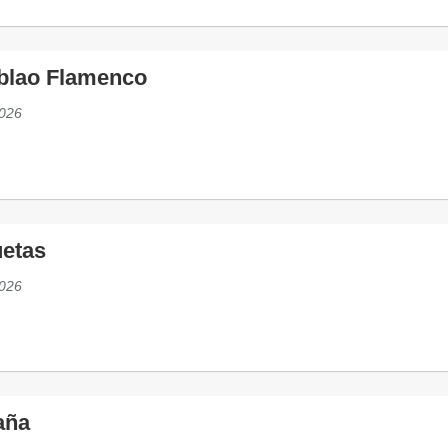
blao Flamenco
026
uetas
026
aña