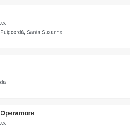
026
, Puigcerdà, Santa Susanna
eda
L'Operamore
026