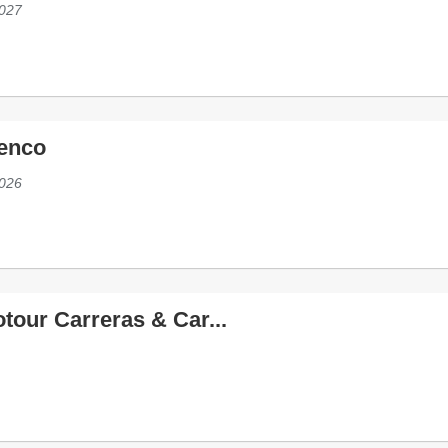
027
menco
026
tour Carreras & Car...