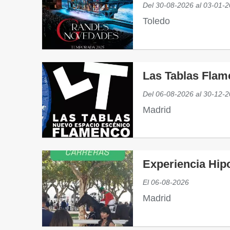
Del
30-08-2026
al
03-01-2
Toledo
Las Tablas Fla
Del
06-08-2026
al
30-12-2
Madrid
Experiencia Hipo
El
06-08-2026
Madrid