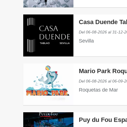
Casa Duende Ta
Del
06-08-2026
al
31-12-2
Sevilla
Mario Park Roq
Del
06-08-2026
al
06-09-2
Roquetas de Mar
Puy du Fou Esp