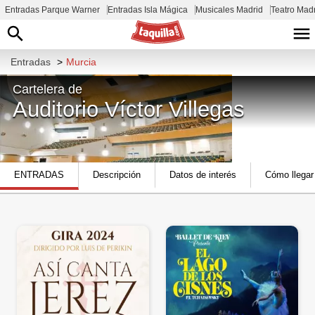
Entradas Parque Warner
Entradas Isla Mágica
Musicales Madrid
Teatro Mad
Entradas
>
Murcia
Cartelera de
Auditorio Víctor Villegas
Av. Primero de Mayo, Murcia, España
ENTRADAS
Descripción
Datos de interés
Cómo llegar