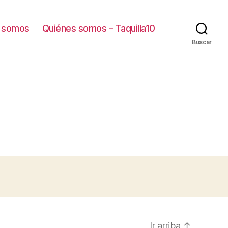
 somos
Quiénes somos – Taquilla10
Buscar
Ir arriba
↑