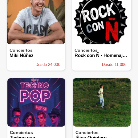
Conciertos
Conciertos
Miki Núñez
Rock con Ñ · Homenaje al Rock Español de los 80
Desde 24,00€
Desde 11,00€
Conciertos
Conciertos
Techno pop
Iñigo Quintero