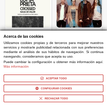
Conciertos
Conciertos
Loma Prieta + Crossed + Nada de Valor
Belako
Acerca de las cookies
Utilizamos cookies propias y de terceros para mejorar nuestros
Varios Precios
Desde 15,00€
servicios y mostrarle publicidad relacionada con sus preferencias
mediante el análisis de sus hábitos de navegación. Si continua
navegando, consideramos que acepta su uso.
Puede cambiar la configuración u obtener más información aquí.
Más información
ACEPTAR TODO
CONFIGURAR COOKIES
Conciertos
Conciertos
RECHAZAR TODO
La Oreja de Van Gogh
Marta Sánchez
Desde 50,00€
Desde 40,00€