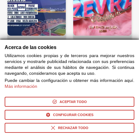
Conciertos
Conciertos
Morriña Festival
Zevra Festival 2026
Acerca de las cookies
Utilizamos cookies propias y de terceros para mejorar nuestros
+INFO
+INFO
servicios y mostrarle publicidad relacionada con sus preferencias
mediante el análisis de sus hábitos de navegación. Si continua
navegando, consideramos que acepta su uso.
Puede cambiar la configuración u obtener más información aquí.
Más información
ACEPTAR TODO
CONFIGURAR COOKIES
Conciertos
Conciertos
RECHAZAR TODO
Zuera Sound
Salamanca Vive Festival
+INFO
+INFO