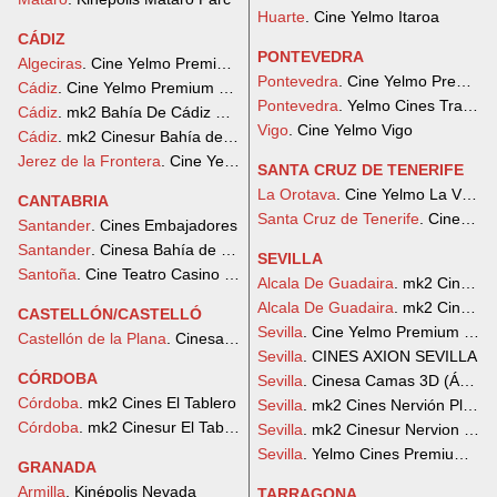
Huarte
. Cine Yelmo Itaroa
CÁDIZ
PONTEVEDRA
Algeciras
. Cine Yelmo Premium Puerta Europa
Pontevedra
. Cine Yelmo Premium 
Cádiz
. Cine Yelmo Premium Bahía Sur
Pontevedra
. Yelmo Cines Travesí
Cádiz
. mk2 Bahía De Cádiz Cines Premium
Vigo
. Cine Yelmo Vigo
Cádiz
. mk2 Cinesur Bahía de Cádiz
Jerez de la Frontera
. Cine Yelmo Area Sur
SANTA CRUZ DE TENERIFE
La Orotava
. Cine Yelmo La Villa-
CANTABRIA
Santa Cruz de Tenerife
. Cine Yel
Santander
. Cines Embajadores
Santander
. Cinesa Bahía de Santander 3D
SEVILLA
Santoña
. Cine Teatro Casino Liceo Santoña
Alcala De Guadaira
. mk2 Cines L
Alcala De Guadaira
. mk2 Cinesur 
CASTELLÓN/CASTELLÓ
Sevilla
. Cine Yelmo Premium Lag
Castellón de la Plana
. Cinesa La Salera
Sevilla
. CINES AXION SEVILLA
CÓRDOBA
Sevilla
. Cinesa Camas 3D (Ábaco
Córdoba
. mk2 Cines El Tablero
Sevilla
. mk2 Cines Nervión Plaza
Córdoba
. mk2 Cinesur El Tablero
Sevilla
. mk2 Cinesur Nervion Plaz
Sevilla
. Yelmo Cines Premium La
GRANADA
Armilla
. Kinépolis Nevada
TARRAGONA