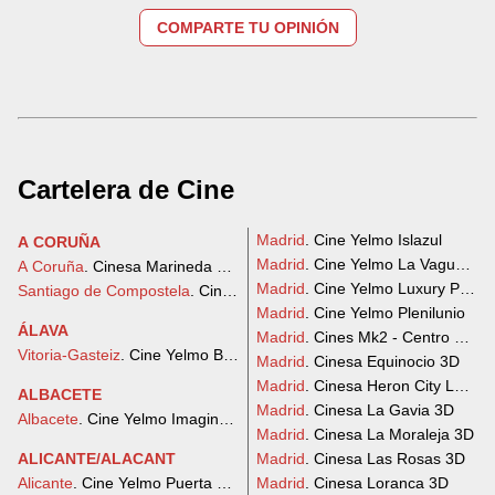
COMPARTE TU OPINIÓN
Cartelera de Cine
Madrid
. Cine Yelmo Islazul
A CORUÑA
Madrid
. Cine Yelmo La Vaguada
A Coruña
. Cinesa Marineda City
Madrid
. Cine Yelmo Luxury Palafo
Santiago de Compostela
. Cinesa As Cancelas
Madrid
. Cine Yelmo Plenilunio
ÁLAVA
Madrid
. Cines Mk2 - Centro Comer
Vitoria-Gasteiz
. Cine Yelmo Boulevard
Madrid
. Cinesa Equinocio 3D
Madrid
. Cinesa Heron City Las R
ALBACETE
Madrid
. Cinesa La Gavia 3D
Albacete
. Cine Yelmo Imaginalia
Madrid
. Cinesa La Moraleja 3D
ALICANTE/ALACANT
Madrid
. Cinesa Las Rosas 3D
Alicante
. Cine Yelmo Puerta de Alicante
Madrid
. Cinesa Loranca 3D