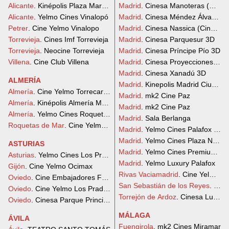
Alicante
. Kinépolis Plaza Mar 2 Alicante
Madrid
. Cinesa Manoteras (Cine 
Alicante
. Yelmo Cines Vinalopó
Madrid
. Cinesa Méndez Álvaro (C
Petrer
. Cine Yelmo Vinalopo
Madrid
. Cinesa Nassica (Ciné Cit
Torrevieja
. Cines Imf Torrevieja
Madrid
. Cinesa Parquesur 3D
Torrevieja
. Neocine Torrevieja
Madrid
. Cinesa Príncipe Pío 3D
Villena
. Cine Club Villena
Madrid
. Cinesa Proyecciones 3D
Madrid
. Cinesa Xanadú 3D
ALMERÍA
Madrid
. Kinepolis Madrid Ciudad 
Almería
. Cine Yelmo Torrecardenas
Madrid
. mk2 Cine Paz
Almería
. Kinépolis Almería Mediterráneo
Madrid
. mk2 Cine Paz
Almería
. Yelmo Cines Roquetas
Madrid
. Sala Berlanga
Roquetas de Mar
. Cine Yelmo Roquetas de Mar
Madrid
. Yelmo Cines Palafox Luxu
Madrid
. Yelmo Cines Plaza Norte 
ASTURIAS
Madrid
. Yelmo Cines Premium Pa
Asturias
. Yelmo Cines Los Prados
Madrid
. Yelmo Luxury Palafox
Gijón
. Cine Yelmo Ocimax
Rivas Vaciamadrid
. Cine Yelmo R
Oviedo
. Cine Embajadores Foncalada
San Sebastián de los Reyes
. Cin
Oviedo
. Cine Yelmo Los Prados
Torrejón de Ardoz
. Cinesa Luxe O
Oviedo
. Cinesa Parque Principado
MÁLAGA
ÁVILA
Fuengirola
. mk2 Cines Miramar