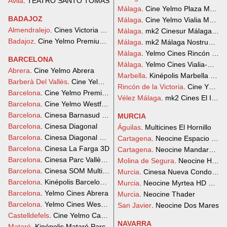
Ávila
. TEATRO SANTO TOMÁS
Málaga
. Cine Yelmo Plaza Mayor
BADAJOZ
Málaga
. Cine Yelmo Vialia Malaga
Almendralejo
. Cines Victoria Almendralejo
Málaga
. mk2 Cinesur Málaga Nos
Badajoz
. Cine Yelmo Premium El Faro
Málaga
. mk2 Málaga Nostrum Ci
Málaga
. Yelmo Cines Rincón de la
BARCELONA
Málaga
. Yelmo Cines Vialia-Mála
Abrera
. Cine Yelmo Abrera
Marbella
. Kinépolis Marbella La 
Barberà Del Vallès
. Cine Yelmo Baricentro
Rincón de la Victoria
. Cine Yelmo 
Barcelona
. Cine Yelmo Premium Sant Cugat
Vélez Málaga
. mk2 Cines El Ingen
Barcelona
. Cine Yelmo Westfield La Maquinista
Barcelona
. Cinesa Barnasud 3D
MURCIA
Barcelona
. Cinesa Diagonal
Águilas
. Multicines El Hornillo
Barcelona
. Cinesa Diagonal Mar 3D
Cartagena
. Neocine Espacio Medi
Barcelona
. Cinesa La Farga 3D
Cartagena
. Neocine Mandarache
Barcelona
. Cinesa Parc Vallès 3D
Molina de Segura
. Neocine HD Di
Barcelona
. Cinesa SOM Multiespai
Murcia
. Cinesa Nueva Condomin
Barcelona
. Kinépolis Barcelona Splau
Murcia
. Neocine Myrtea HD Digita
Barcelona
. Yelmo Cines Abrera
Murcia
. Neocine Thader
Barcelona
. Yelmo Cines Westfield La Maquinista
San Javier
. Neocine Dos Mares
Castelldefels
. Cine Yelmo Castelldefels
NAVARRA
Mataró
. Kinépolis Mataró Parc