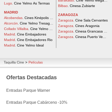
Barakaldo
. Cine Yelmo Megapark
Lugo
. Cine Yelmo As Termas
Bilbao
. Cinesa Zubiarte
MADRID
ZARAGOZA
Alcobendas
. Cines Kinépolis Diversia (Ábaco Alcobendas)
Zaragoza
. Cine Sala Cervantes
Alcorcón
. Cine Yelmo Tresaguas
Zaragoza
. Cines Aragonia
Collado Villalba
. Cine Yelmo Planetocio
Zaragoza
. Cinesa Grancasa 3D
Madrid
. Cine Embajadores
Zaragoza
. Cinesa Puerto Venecia
Madrid
. Cine Embajadores Rio
Madrid
. Cine Yelmo Ideal
Taquilla Cine
>
Películas
Ofertas Destacadas
Entradas Parque Warner
Entradas Parque Cabárceno -10%