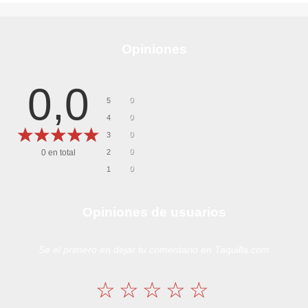
Opiniones
0,0
0
5
0
4
0
3
0
0
en total
2
0
1
Opiniones de usuarios
Se el primero en dejar tu comentario en Taquilla.com