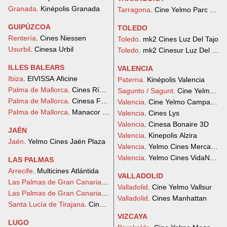
Granada
. Kinépolis Granada
Tarragona
. Cine Yelmo Parc Centr
GUIPÚZCOA
TOLEDO
Rentería
. Cines Niessen
Toledo
. mk2 Cines Luz Del Tajo
Usurbil
. Cinesa Urbil
Toledo
. mk2 Cinesur Luz Del Tajo
ILLES BALEARS
VALENCIA
Ibiza
. EIVISSA Aficine
Paterna
. Kinépolis Valencia
Palma de Mallorca
. Cines Rívoli
Sagunto / Sagunt
. Cine Yelmo Vi
Palma de Mallorca
. Cinesa Festival Park 3D
Valencia
. Cine Yelmo Campanar
Palma de Mallorca
. Manacor Aficine
Valencia
. Cines Lys
Valencia
. Cinesa Bonaire 3D
JAÉN
Valencia
. Kinepolis Alzira
Jaén
. Yelmo Cines Jaén Plaza
Valencia
. Yelmo Cines Mercado 
Valencia
. Yelmo Cines VidaNova 
LAS PALMAS
Arrecife
. Multicines Atlántida
VALLADOLID
Las Palmas de Gran Canaria
. Cine Yelmo Las Arenas
Valladolid
. Cine Yelmo Vallsur
Las Palmas de Gran Canaria
. Cine Yelmo Premium Alisios
Valladolid
. Cines Manhattan
Santa Lucía de Tirajana
. Cine Yelmo Vecindario
VIZCAYA
LUGO