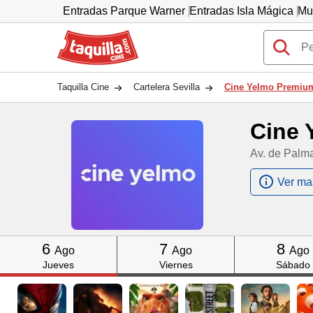
Entradas Parque Warner
Entradas Isla Mágica
Mu
Taquilla.com
Taquilla Cine
Cartelera Sevilla
Cine Yelmo Premiu
Cine 
Av. de Palma
Ver ma
Click
Click
Click
6
7
8
Ago
Ago
Ago
Jueves
Viernes
Sábado