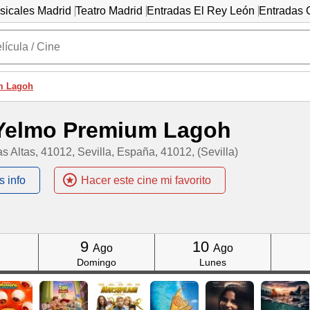
sicales Madrid
Teatro Madrid
Entradas El Rey León
Entradas C
m Lagoh
Yelmo Premium Lagoh
s Altas, 41012, Sevilla, España, 41012, (Sevilla)
s info
Hacer este cine mi favorito
Click
Click
9
10
Ago
Ago
Domingo
Lunes