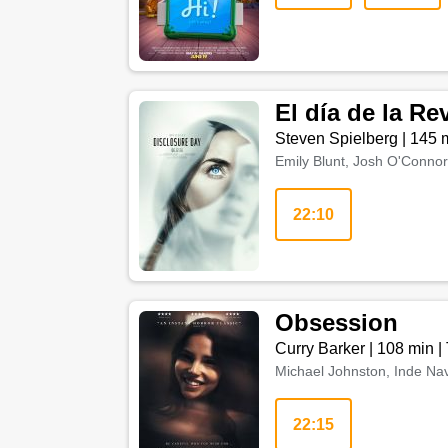
El día de la R
Steven Spielberg
|
145 
Emily Blunt, Josh O'Connor
22:10
Obsession
Curry Barker
|
108 min
|
Michael Johnston, Inde Nav
22:15