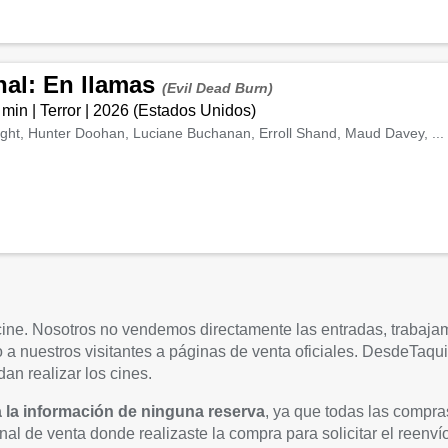
nal: En llamas
(Evil Dead Burn)
 min
|
Terror
|
2026
(
Estados Unidos
)
ght, Hunter Doohan, Luciane Buchanan, Erroll Shand, Maud Davey, ...
 cine. Nosotros no vendemos directamente las entradas, trabaja
ndo a nuestros visitantes a páginas de venta oficiales. DesdeTaq
an realizar los cines.
a la información de ninguna reserva
, ya que todas las compra
anal de venta donde realizaste la compra para solicitar el reenvío