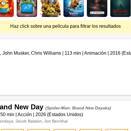
Haz click sobre una película para filtrar los resultados
 John Musker, Chris Williams
|
113 min
|
Animación
|
2016
(
Est
rand New Day
(Spider-Man: Brand New Dayaka)
150 min
|
Acción
|
2026
(
Estados Unidos
)
endaya, Jacob Batalon, Jon Bernthal