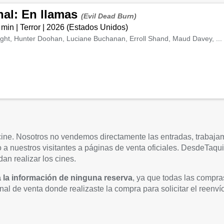
nal: En llamas
(Evil Dead Burn)
 min
|
Terror
|
2026
(
Estados Unidos
)
ght, Hunter Doohan, Luciane Buchanan, Erroll Shand, Maud Davey, ...
 cine. Nosotros no vendemos directamente las entradas, trabaja
ndo a nuestros visitantes a páginas de venta oficiales. DesdeTaq
an realizar los cines.
a la información de ninguna reserva
, ya que todas las compra
anal de venta donde realizaste la compra para solicitar el reenvío