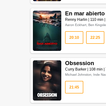
En mar abiert
Renny Harlin
|
110 min
Aaron Eckhart, Ben Kingsle
20:10
22:25
Obsession
Curry Barker
|
108 min
|
Michael Johnston, Inde Nav
21:45