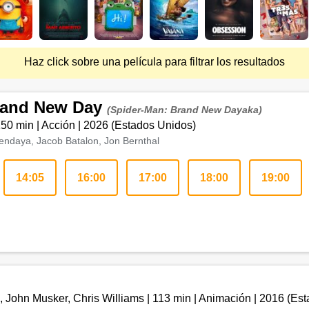
Haz click sobre una película para filtrar los resultados
rand New Day
(Spider-Man: Brand New Dayaka)
150 min
|
Acción
|
2026
(
Estados Unidos
)
endaya, Jacob Batalon, Jon Bernthal
14:05
16:00
17:00
18:00
19:00
 John Musker, Chris Williams
|
113 min
|
Animación
|
2016
(
Est