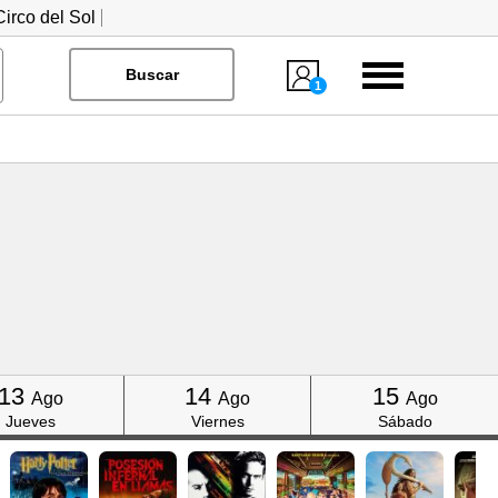
irco del Sol
Menú
Buscar
1
Click
Click
Click
13
14
15
Ago
Ago
Ago
Jueves
Viernes
Sábado