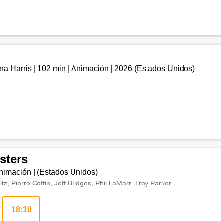
na Harris
|
102 min
|
Animación
|
2026
(
Estados Unidos
)
sters
nimación
| (
Estados Unidos
)
, Pierre Coffin, Jeff Bridges, Phil LaMarr, Trey Parker, ...
18:10