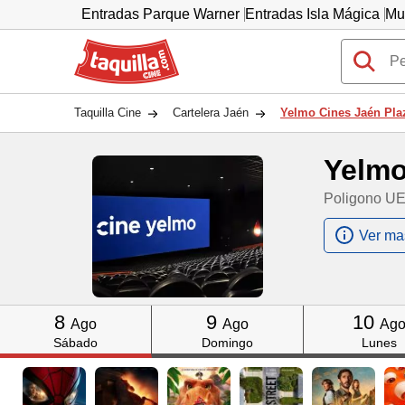
Entradas Parque Warner
Entradas Isla Mágica
Mu
Taquilla.com
Taquilla Cine
Cartelera Jaén
Yelmo Cines Jaén Pla
Yelmo
Poligono UE
Ver ma
Click
Click
Click
8
9
10
Ago
Ago
Ag
Sábado
Domingo
Lunes