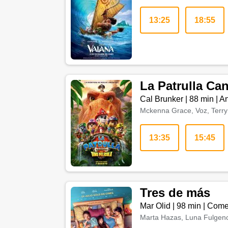
13:25
18:55
La Patrulla Ca
Cal Brunker
|
88 min
|
An
Mckenna Grace, Voz, Terry 
13:35
15:45
Tres de más
Mar Olid
|
98 min
|
Come
Marta Hazas, Luna Fulgenci