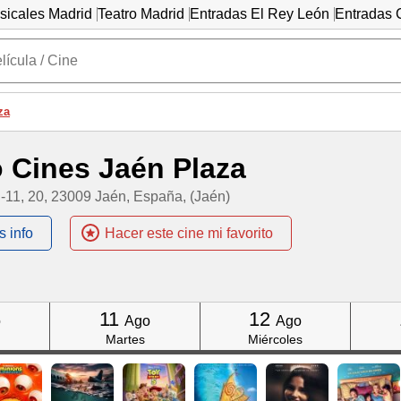
sicales Madrid
Teatro Madrid
Entradas El Rey León
Entradas C
za
 Cines Jaén Plaza
-11, 20, 23009 Jaén, España, (Jaén)
s info
Hacer este cine mi favorito
Click
Click
11
12
o
Ago
Ago
Martes
Miércoles