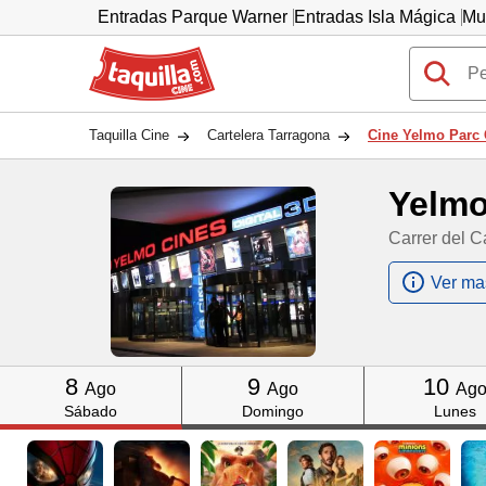
Entradas Parque Warner
Entradas Isla Mágica
Mu
Taquilla.com
Taquilla Cine
Cartelera Tarragona
Cine Yelmo Parc 
Yelmo
Carrer del C
Ver ma
Click
Click
Click
8
9
10
Ago
Ago
Ag
Sábado
Domingo
Lunes