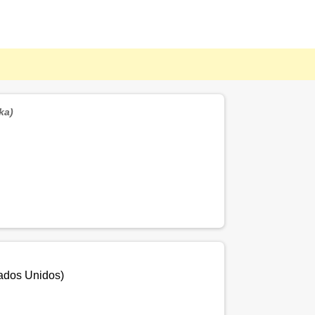
ka)
ados Unidos
)