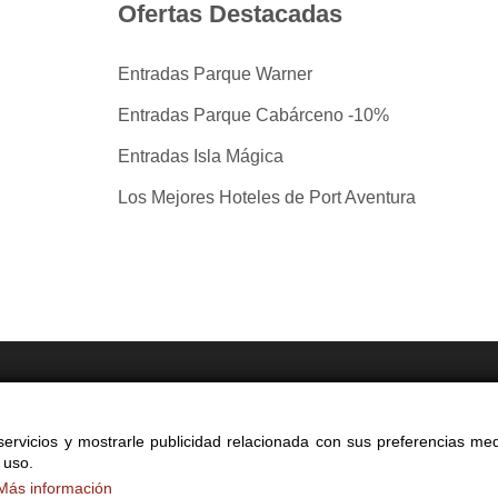
Ofertas Destacadas
Entradas Parque Warner
Entradas Parque Cabárceno -10%
Entradas Isla Mágica
Los Mejores Hoteles de Port Aventura
tradas por taquilla.com comparando mas de 40 proveedo
ervicios y mostrarle publicidad relacionada con sus preferencias med
yright 2014-2026 Ociocultura Network SL - All Rights Reserved
 uso.
a web significa la aceptación de nuestra
política de privacidad y cookie
Más información