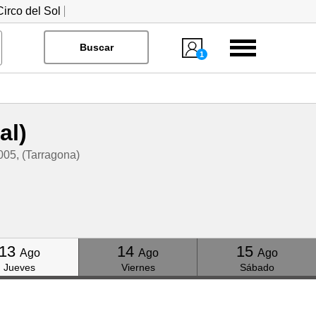
irco del Sol
Menú
Buscar
1
al)
005, (Tarragona)
Click
Click
Click
13
14
15
Ago
Ago
Ago
Jueves
Viernes
Sábado