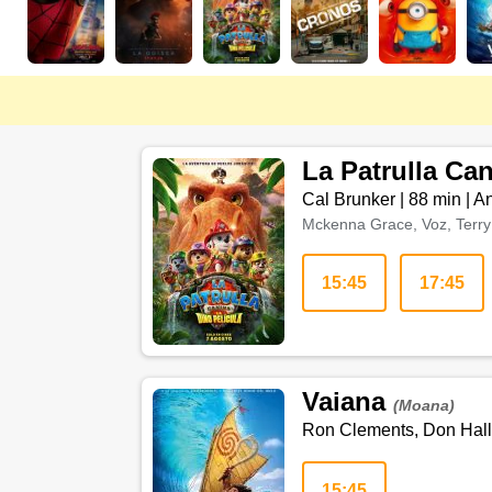
La Patrulla Ca
Cal Brunker
|
88 min
|
An
Mckenna Grace, Voz, Terry 
15:45
17:45
Vaiana
(Moana)
Ron Clements, Don Hall,
15:45