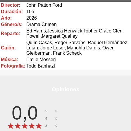
Director:
John Patton Ford
Duración:
105
Año:
2026
Género/s:
Drama,Crimen
Ed Harris,Jessica Henwick,Topher Grace,Glen
Reparto:
Powell,Margaret Qualley
Quim Casas, Roger Salvans, Raquel Hernández
Guión:
Luján, Jorge Loser, Manohla Dargis, Owen
Gleiberman, Frank Scheck
Música:
Emile Mosseri
Fotografía:
Todd Banhazl
Opiniones
0,0
0
5
0
4
0
3