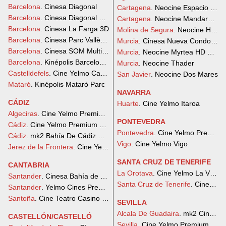
Barcelona
. Cinesa Diagonal
Cartagena
. Neocine Espacio Medi
Barcelona
. Cinesa Diagonal Mar 3D
Cartagena
. Neocine Mandarache
Barcelona
. Cinesa La Farga 3D
Molina de Segura
. Neocine HD Di
Barcelona
. Cinesa Parc Vallès 3D
Murcia
. Cinesa Nueva Condomin
Barcelona
. Cinesa SOM Multiespai
Murcia
. Neocine Myrtea HD Digita
Barcelona
. Kinépolis Barcelona Splau
Murcia
. Neocine Thader
Castelldefels
. Cine Yelmo Castelldefels
San Javier
. Neocine Dos Mares
Mataró
. Kinépolis Mataró Parc
NAVARRA
CÁDIZ
Huarte
. Cine Yelmo Itaroa
Algeciras
. Cine Yelmo Premium Puerta Europa
PONTEVEDRA
Cádiz
. Cine Yelmo Premium Bahía Sur
Pontevedra
. Cine Yelmo Premium 
Cádiz
. mk2 Bahía De Cádiz Cines Premium
Vigo
. Cine Yelmo Vigo
Jerez de la Frontera
. Cine Yelmo Area Sur
SANTA CRUZ DE TENERIFE
CANTABRIA
La Orotava
. Cine Yelmo La Villa-
Santander
. Cinesa Bahía de Santander 3D
Santa Cruz de Tenerife
. Cine Yel
Santander
. Yelmo Cines Premium Peñacastillo
Santoña
. Cine Teatro Casino Liceo Santoña
SEVILLA
Alcala De Guadaira
. mk2 Cines L
CASTELLÓN/CASTELLÓ
Sevilla
. Cine Yelmo Premium Lag