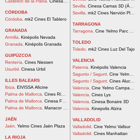
Castellón de la Plana
. Cinesa La Salera
Sevilla
. Cinesa Camas 3D (Ábaco
CÓRDOBA
Sevilla
. mk2 Cines Nervión Plaza
Córdoba
. mk2 Cines El Tablero
TARRAGONA
GRANADA
Tarragona
. Cine Yelmo Parc Centr
Armilla
. Kinépolis Nevada
TOLEDO
Granada
. Kinépolis Granada
Toledo
. mk2 Cines Luz Del Tajo
GUIPÚZCOA
VALENCIA
Rentería
. Cines Niessen
Paterna
. Kinépolis Valencia
Usurbil
. Cinesa Urbil
Sagunto / Sagunt
. Cine Yelmo Vi
ILLES BALEARS
Sagunto / Sagunt
. Cines Alucine
Ibiza
. EIVISSA Aficine
Valencia
. Cine Yelmo Campanar
Palma de Mallorca
. Cines Rívoli
Valencia
. Cines Lys
Palma de Mallorca
. Cinesa Festival Park 3D
Valencia
. Cinesa Bonaire 3D
Palma de Mallorca
. Manacor Aficine
Valencia
. Kinepolis Alzira
JAÉN
VALLADOLID
Jaén
. Yelmo Cines Jaén Plaza
Valladolid
. Cine Yelmo Vallsur
Valladolid
. Cines Manhattan
LA RIOJA