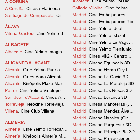
Alcorcón
. Cine Yelmo Tresaguas
A CORUÑA
Collado Villalba
. Cine Yelmo Plane
A Coruña
. Cinesa Marineda City
Madrid
. Cine Embajadores
Santiago de Compostela
. Cinesa As Cancelas
Madrid
. Cine Embajadores Rio
ÁLAVA
Madrid
. Cine Yelmo Ideal
Vitoria-Gasteiz
. Cine Yelmo Boulevard
Madrid
. Cine Yelmo Islazul
Madrid
. Cine Yelmo La Vaguada
ALBACETE
Madrid
. Cine Yelmo Plenilunio
Albacete
. Cine Yelmo Imaginalia
Madrid
. Cines Mk2 - Centro Comer
ALICANTE/ALACANT
Madrid
. Cinesa Equinocio 3D
Alicante
. Cine Yelmo Puerta de Alicante
Madrid
. Cinesa Heron City Las R
Alicante
. Cines Aana Alicante
Madrid
. Cinesa La Gavia 3D
Alicante
. Kinépolis Plaza Mar 2 Alicante
Madrid
. Cinesa La Moraleja 3D
Petrer
. Cine Yelmo Vinalopo
Madrid
. Cinesa Las Rosas 3D
San Joan d'Alacant
. Cines Aana San Juan
Madrid
. Cinesa Loranca 3D
Torrevieja
. Neocine Torrevieja
Madrid
. Cinesa Manoteras (Cine 
Villena
. Cine Club Villena
Madrid
. Cinesa Méndez Álvaro (C
Madrid
. Cinesa Nassica (Ciné Cit
ALMERÍA
Madrid
. Cinesa Parquesur 3D
Almería
. Cine Yelmo Torrecardenas
Madrid
. Cinesa Príncipe Pío 3D
Almería
. Kinépolis Almería Mediterráneo
Madrid
. Cinesa Proyecciones 3D