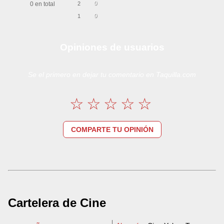
0
0
en total
2
0
1
Opiniones de usuarios
Se el primero en dejar tu comentario en Taquilla.com
COMPARTE TU OPINIÓN
Cartelera de Cine