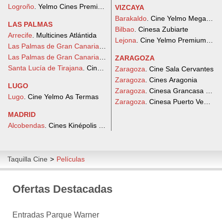
Logroño
. Yelmo Cines Premium Berceo
VIZCAYA
Barakaldo
. Cine Yelmo Megapark
LAS PALMAS
Bilbao
. Cinesa Zubiarte
Arrecife
. Multicines Atlántida
Lejona
. Cine Yelmo Premium Arte
Las Palmas de Gran Canaria
. Cine Yelmo Las Arenas
Las Palmas de Gran Canaria
. Cine Yelmo Premium Alisios
ZARAGOZA
Santa Lucía de Tirajana
. Cine Yelmo Vecindario
Zaragoza
. Cine Sala Cervantes
Zaragoza
. Cines Aragonia
LUGO
Zaragoza
. Cinesa Grancasa 3D
Lugo
. Cine Yelmo As Termas
Zaragoza
. Cinesa Puerto Venecia
MADRID
Alcobendas
. Cines Kinépolis Diversia (Ábaco Alcobendas)
Taquilla Cine
>
Películas
Ofertas Destacadas
Entradas Parque Warner