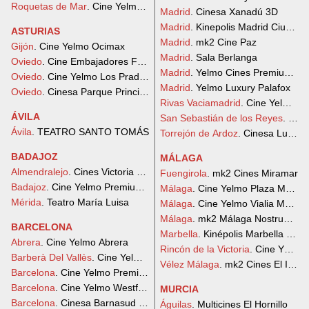
Roquetas de Mar
. Cine Yelmo Roquetas de Mar
Madrid
. Cinesa Xanadú 3D
Madrid
. Kinepolis Madrid Ciudad 
ASTURIAS
Madrid
. mk2 Cine Paz
Gijón
. Cine Yelmo Ocimax
Madrid
. Sala Berlanga
Oviedo
. Cine Embajadores Foncalada
Madrid
. Yelmo Cines Premium Pa
Oviedo
. Cine Yelmo Los Prados
Madrid
. Yelmo Luxury Palafox
Oviedo
. Cinesa Parque Principado
Rivas Vaciamadrid
. Cine Yelmo R
ÁVILA
San Sebastián de los Reyes
. Cin
Ávila
. TEATRO SANTO TOMÁS
Torrejón de Ardoz
. Cinesa Luxe O
BADAJOZ
MÁLAGA
Almendralejo
. Cines Victoria Almendralejo
Fuengirola
. mk2 Cines Miramar
Badajoz
. Cine Yelmo Premium El Faro
Málaga
. Cine Yelmo Plaza Mayor
Mérida
. Teatro María Luisa
Málaga
. Cine Yelmo Vialia Malaga
Málaga
. mk2 Málaga Nostrum Ci
BARCELONA
Marbella
. Kinépolis Marbella La 
Abrera
. Cine Yelmo Abrera
Rincón de la Victoria
. Cine Yelmo 
Barberà Del Vallès
. Cine Yelmo Baricentro
Vélez Málaga
. mk2 Cines El Ingen
Barcelona
. Cine Yelmo Premium Sant Cugat
Barcelona
. Cine Yelmo Westfield La Maquinista
MURCIA
Barcelona
. Cinesa Barnasud 3D
Águilas
. Multicines El Hornillo