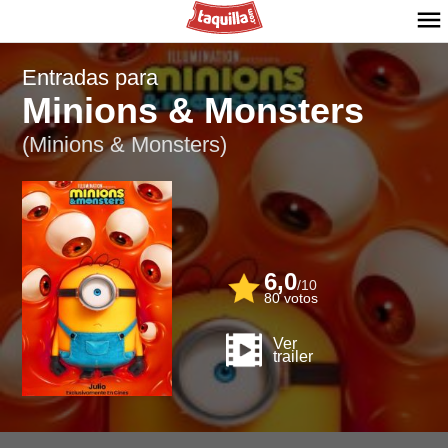
Entradas para
Minions & Monsters
(Minions & Monsters)
6,0
/
10
80
votos
Ver
trailer