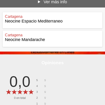
Ver más info
Cartagena
Neocine Espacio Mediterraneo
Cartagena
Neocine Mandarache
Opiniones
0,0
0
5
0
4
0
3
0
0
en total
2
0
1