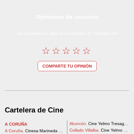
Opiniones de usuarios
Se el primero en dejar tu comentario en Taquilla.com
COMPARTE TU OPINIÓN
Cartelera de Cine
Alcorcón
. Cine Yelmo Tresaguas
A CORUÑA
Collado Villalba
. Cine Yelmo Plane
A Coruña
. Cinesa Marineda City