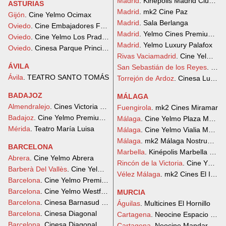
Madrid
. Kinepolis Madrid Ciudad 
ASTURIAS
Madrid
. mk2 Cine Paz
Gijón
. Cine Yelmo Ocimax
Madrid
. Sala Berlanga
Oviedo
. Cine Embajadores Foncalada
Madrid
. Yelmo Cines Premium Pa
Oviedo
. Cine Yelmo Los Prados
Madrid
. Yelmo Luxury Palafox
Oviedo
. Cinesa Parque Principado
Rivas Vaciamadrid
. Cine Yelmo R
ÁVILA
San Sebastián de los Reyes
. Cin
Ávila
. TEATRO SANTO TOMÁS
Torrejón de Ardoz
. Cinesa Luxe O
BADAJOZ
MÁLAGA
Almendralejo
. Cines Victoria Almendralejo
Fuengirola
. mk2 Cines Miramar
Badajoz
. Cine Yelmo Premium El Faro
Málaga
. Cine Yelmo Plaza Mayor
Mérida
. Teatro María Luisa
Málaga
. Cine Yelmo Vialia Malaga
Málaga
. mk2 Málaga Nostrum Ci
BARCELONA
Marbella
. Kinépolis Marbella La 
Abrera
. Cine Yelmo Abrera
Rincón de la Victoria
. Cine Yelmo 
Barberà Del Vallès
. Cine Yelmo Baricentro
Vélez Málaga
. mk2 Cines El Ingen
Barcelona
. Cine Yelmo Premium Sant Cugat
Barcelona
. Cine Yelmo Westfield La Maquinista
MURCIA
Barcelona
. Cinesa Barnasud 3D
Águilas
. Multicines El Hornillo
Barcelona
. Cinesa Diagonal
Cartagena
. Neocine Espacio Medi
Barcelona
. Cinesa Diagonal Mar 3D
Cartagena
. Neocine Mandarache