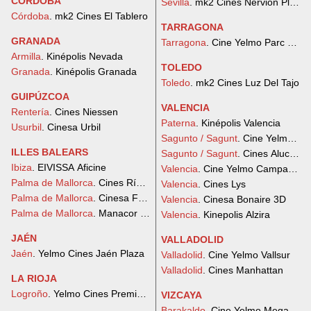
CÓRDOBA
Sevilla
. mk2 Cines Nervión Plaza
Córdoba
. mk2 Cines El Tablero
TARRAGONA
GRANADA
Tarragona
. Cine Yelmo Parc Centr
Armilla
. Kinépolis Nevada
TOLEDO
Granada
. Kinépolis Granada
Toledo
. mk2 Cines Luz Del Tajo
GUIPÚZCOA
VALENCIA
Rentería
. Cines Niessen
Paterna
. Kinépolis Valencia
Usurbil
. Cinesa Urbil
Sagunto / Sagunt
. Cine Yelmo Vi
ILLES BALEARS
Sagunto / Sagunt
. Cines Alucine
Ibiza
. EIVISSA Aficine
Valencia
. Cine Yelmo Campanar
Palma de Mallorca
. Cines Rívoli
Valencia
. Cines Lys
Palma de Mallorca
. Cinesa Festival Park 3D
Valencia
. Cinesa Bonaire 3D
Palma de Mallorca
. Manacor Aficine
Valencia
. Kinepolis Alzira
JAÉN
VALLADOLID
Jaén
. Yelmo Cines Jaén Plaza
Valladolid
. Cine Yelmo Vallsur
Valladolid
. Cines Manhattan
LA RIOJA
Logroño
. Yelmo Cines Premium Berceo
VIZCAYA
Barakaldo
. Cine Yelmo Megapark