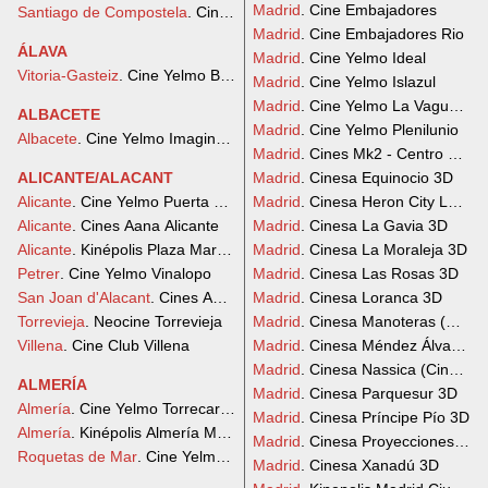
Madrid
. Cine Embajadores
Santiago de Compostela
. Cinesa As Cancelas
Madrid
. Cine Embajadores Rio
ÁLAVA
Madrid
. Cine Yelmo Ideal
Vitoria-Gasteiz
. Cine Yelmo Boulevard
Madrid
. Cine Yelmo Islazul
Madrid
. Cine Yelmo La Vaguada
ALBACETE
Madrid
. Cine Yelmo Plenilunio
Albacete
. Cine Yelmo Imaginalia
Madrid
. Cines Mk2 - Centro Comer
ALICANTE/ALACANT
Madrid
. Cinesa Equinocio 3D
Alicante
. Cine Yelmo Puerta de Alicante
Madrid
. Cinesa Heron City Las R
Alicante
. Cines Aana Alicante
Madrid
. Cinesa La Gavia 3D
Alicante
. Kinépolis Plaza Mar 2 Alicante
Madrid
. Cinesa La Moraleja 3D
Petrer
. Cine Yelmo Vinalopo
Madrid
. Cinesa Las Rosas 3D
San Joan d'Alacant
. Cines Aana San Juan
Madrid
. Cinesa Loranca 3D
Torrevieja
. Neocine Torrevieja
Madrid
. Cinesa Manoteras (Cine 
Villena
. Cine Club Villena
Madrid
. Cinesa Méndez Álvaro (C
Madrid
. Cinesa Nassica (Ciné Cit
ALMERÍA
Madrid
. Cinesa Parquesur 3D
Almería
. Cine Yelmo Torrecardenas
Madrid
. Cinesa Príncipe Pío 3D
Almería
. Kinépolis Almería Mediterráneo
Madrid
. Cinesa Proyecciones 3D
Roquetas de Mar
. Cine Yelmo Roquetas de Mar
Madrid
. Cinesa Xanadú 3D