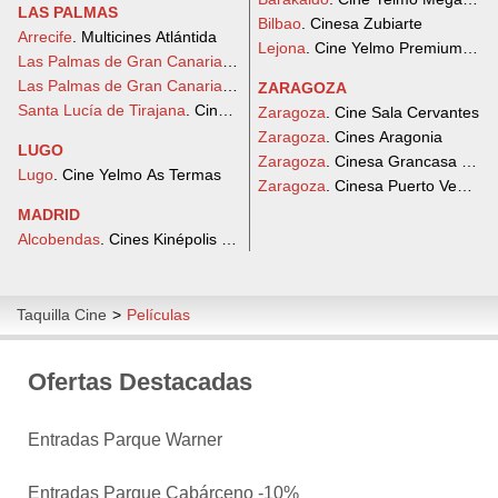
LAS PALMAS
Bilbao
. Cinesa Zubiarte
Arrecife
. Multicines Atlántida
Lejona
. Cine Yelmo Premium Arte
Las Palmas de Gran Canaria
. Cine Yelmo Las Arenas
Las Palmas de Gran Canaria
. Cine Yelmo Premium Alisios
ZARAGOZA
Santa Lucía de Tirajana
. Cine Yelmo Vecindario
Zaragoza
. Cine Sala Cervantes
Zaragoza
. Cines Aragonia
LUGO
Zaragoza
. Cinesa Grancasa 3D
Lugo
. Cine Yelmo As Termas
Zaragoza
. Cinesa Puerto Venecia
MADRID
Alcobendas
. Cines Kinépolis Diversia (Ábaco Alcobendas)
Taquilla Cine
>
Películas
Ofertas Destacadas
Entradas Parque Warner
Entradas Parque Cabárceno -10%