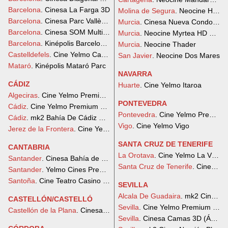
Barcelona
. Cinesa La Farga 3D
Molina de Segura
. Neocine HD Di
Barcelona
. Cinesa Parc Vallès 3D
Murcia
. Cinesa Nueva Condomin
Barcelona
. Cinesa SOM Multiespai
Murcia
. Neocine Myrtea HD Digita
Barcelona
. Kinépolis Barcelona Splau
Murcia
. Neocine Thader
Castelldefels
. Cine Yelmo Castelldefels
San Javier
. Neocine Dos Mares
Mataró
. Kinépolis Mataró Parc
NAVARRA
CÁDIZ
Huarte
. Cine Yelmo Itaroa
Algeciras
. Cine Yelmo Premium Puerta Europa
PONTEVEDRA
Cádiz
. Cine Yelmo Premium Bahía Sur
Pontevedra
. Cine Yelmo Premium 
Cádiz
. mk2 Bahía De Cádiz Cines Premium
Vigo
. Cine Yelmo Vigo
Jerez de la Frontera
. Cine Yelmo Area Sur
SANTA CRUZ DE TENERIFE
CANTABRIA
La Orotava
. Cine Yelmo La Villa-
Santander
. Cinesa Bahía de Santander 3D
Santa Cruz de Tenerife
. Cine Yel
Santander
. Yelmo Cines Premium Peñacastillo
Santoña
. Cine Teatro Casino Liceo Santoña
SEVILLA
Alcala De Guadaira
. mk2 Cines L
CASTELLÓN/CASTELLÓ
Sevilla
. Cine Yelmo Premium Lag
Castellón de la Plana
. Cinesa La Salera
Sevilla
. Cinesa Camas 3D (Ábaco