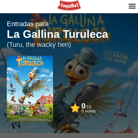
Entradas para
La Gallina Turuleca
(Turu, the wacky hen)
0
/
10
0
votos