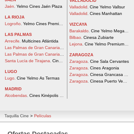
VALLADOLID
Jaén
. Yelmo Cines Jaén Plaza
Valladolid
. Cine Yelmo Vallsur
Valladolid
. Cines Manhattan
LA RIOJA
Logroño
. Yelmo Cines Premium Berceo
VIZCAYA
Barakaldo
. Cine Yelmo Megapark
LAS PALMAS
Bilbao
. Cinesa Zubiarte
Arrecife
. Multicines Atlántida
Lejona
. Cine Yelmo Premium Arte
Las Palmas de Gran Canaria
. Cine Yelmo Las Arenas
Las Palmas de Gran Canaria
. Cine Yelmo Premium Alisios
ZARAGOZA
Santa Lucía de Tirajana
. Cine Yelmo Vecindario
Zaragoza
. Cine Sala Cervantes
Zaragoza
. Cines Aragonia
LUGO
Zaragoza
. Cinesa Grancasa 3D
Lugo
. Cine Yelmo As Termas
Zaragoza
. Cinesa Puerto Venecia
MADRID
Alcobendas
. Cines Kinépolis Diversia (Ábaco Alcobendas)
Taquilla Cine
>
Películas
Ofertas Destacadas