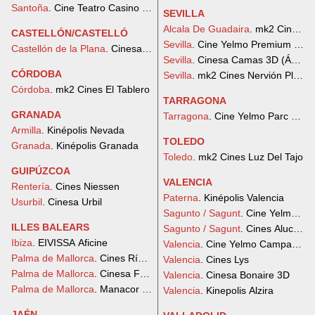
Santoña
. Cine Teatro Casino Liceo Santoña
SEVILLA
Alcala De Guadaira
. mk2 Cines L
CASTELLÓN/CASTELLÓ
Sevilla
. Cine Yelmo Premium Lag
Castellón de la Plana
. Cinesa La Salera
Sevilla
. Cinesa Camas 3D (Ábaco
CÓRDOBA
Sevilla
. mk2 Cines Nervión Plaza
Córdoba
. mk2 Cines El Tablero
TARRAGONA
GRANADA
Tarragona
. Cine Yelmo Parc Centr
Armilla
. Kinépolis Nevada
TOLEDO
Granada
. Kinépolis Granada
Toledo
. mk2 Cines Luz Del Tajo
GUIPÚZCOA
VALENCIA
Rentería
. Cines Niessen
Paterna
. Kinépolis Valencia
Usurbil
. Cinesa Urbil
Sagunto / Sagunt
. Cine Yelmo Vi
ILLES BALEARS
Sagunto / Sagunt
. Cines Alucine
Ibiza
. EIVISSA Aficine
Valencia
. Cine Yelmo Campanar
Palma de Mallorca
. Cines Rívoli
Valencia
. Cines Lys
Palma de Mallorca
. Cinesa Festival Park 3D
Valencia
. Cinesa Bonaire 3D
Palma de Mallorca
. Manacor Aficine
Valencia
. Kinepolis Alzira
JAÉN