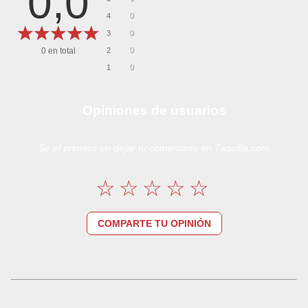
0,0
0
4
0
3
0
0
en total
2
0
1
Opiniones de usuarios
Se el primero en dejar tu comentario en Taquilla.com
COMPARTE TU OPINIÓN