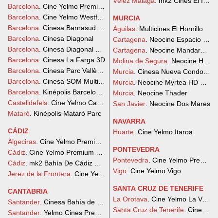
Vélez Málaga
. mk2 Cines El Ingen
Barcelona
. Cine Yelmo Premium Sant Cugat
Barcelona
. Cine Yelmo Westfield La Maquinista
MURCIA
Barcelona
. Cinesa Barnasud 3D
Águilas
. Multicines El Hornillo
Barcelona
. Cinesa Diagonal
Cartagena
. Neocine Espacio Medi
Barcelona
. Cinesa Diagonal Mar 3D
Cartagena
. Neocine Mandarache
Barcelona
. Cinesa La Farga 3D
Molina de Segura
. Neocine HD Di
Barcelona
. Cinesa Parc Vallès 3D
Murcia
. Cinesa Nueva Condomin
Barcelona
. Cinesa SOM Multiespai
Murcia
. Neocine Myrtea HD Digita
Barcelona
. Kinépolis Barcelona Splau
Murcia
. Neocine Thader
Castelldefels
. Cine Yelmo Castelldefels
San Javier
. Neocine Dos Mares
Mataró
. Kinépolis Mataró Parc
NAVARRA
CÁDIZ
Huarte
. Cine Yelmo Itaroa
Algeciras
. Cine Yelmo Premium Puerta Europa
PONTEVEDRA
Cádiz
. Cine Yelmo Premium Bahía Sur
Pontevedra
. Cine Yelmo Premium 
Cádiz
. mk2 Bahía De Cádiz Cines Premium
Vigo
. Cine Yelmo Vigo
Jerez de la Frontera
. Cine Yelmo Area Sur
SANTA CRUZ DE TENERIFE
CANTABRIA
La Orotava
. Cine Yelmo La Villa-
Santander
. Cinesa Bahía de Santander 3D
Santa Cruz de Tenerife
. Cine Yel
Santander
. Yelmo Cines Premium Peñacastillo