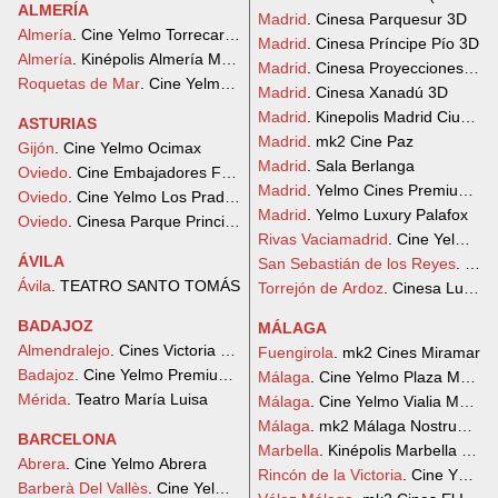
ALMERÍA
Madrid
. Cinesa Parquesur 3D
Almería
. Cine Yelmo Torrecardenas
Madrid
. Cinesa Príncipe Pío 3D
Almería
. Kinépolis Almería Mediterráneo
Madrid
. Cinesa Proyecciones 3D
Roquetas de Mar
. Cine Yelmo Roquetas de Mar
Madrid
. Cinesa Xanadú 3D
Madrid
. Kinepolis Madrid Ciudad 
ASTURIAS
Madrid
. mk2 Cine Paz
Gijón
. Cine Yelmo Ocimax
Madrid
. Sala Berlanga
Oviedo
. Cine Embajadores Foncalada
Madrid
. Yelmo Cines Premium Pa
Oviedo
. Cine Yelmo Los Prados
Madrid
. Yelmo Luxury Palafox
Oviedo
. Cinesa Parque Principado
Rivas Vaciamadrid
. Cine Yelmo R
ÁVILA
San Sebastián de los Reyes
. Cin
Ávila
. TEATRO SANTO TOMÁS
Torrejón de Ardoz
. Cinesa Luxe O
BADAJOZ
MÁLAGA
Almendralejo
. Cines Victoria Almendralejo
Fuengirola
. mk2 Cines Miramar
Badajoz
. Cine Yelmo Premium El Faro
Málaga
. Cine Yelmo Plaza Mayor
Mérida
. Teatro María Luisa
Málaga
. Cine Yelmo Vialia Malaga
Málaga
. mk2 Málaga Nostrum Ci
BARCELONA
Marbella
. Kinépolis Marbella La 
Abrera
. Cine Yelmo Abrera
Rincón de la Victoria
. Cine Yelmo 
Barberà Del Vallès
. Cine Yelmo Baricentro