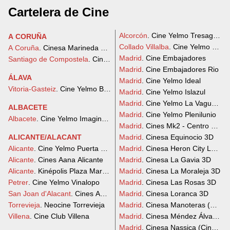
Cartelera de Cine
Alcorcón
. Cine Yelmo Tresaguas
A CORUÑA
Collado Villalba
. Cine Yelmo Plane
A Coruña
. Cinesa Marineda City
Madrid
. Cine Embajadores
Santiago de Compostela
. Cinesa As Cancelas
Madrid
. Cine Embajadores Rio
ÁLAVA
Madrid
. Cine Yelmo Ideal
Vitoria-Gasteiz
. Cine Yelmo Boulevard
Madrid
. Cine Yelmo Islazul
Madrid
. Cine Yelmo La Vaguada
ALBACETE
Madrid
. Cine Yelmo Plenilunio
Albacete
. Cine Yelmo Imaginalia
Madrid
. Cines Mk2 - Centro Comer
ALICANTE/ALACANT
Madrid
. Cinesa Equinocio 3D
Alicante
. Cine Yelmo Puerta de Alicante
Madrid
. Cinesa Heron City Las R
Alicante
. Cines Aana Alicante
Madrid
. Cinesa La Gavia 3D
Alicante
. Kinépolis Plaza Mar 2 Alicante
Madrid
. Cinesa La Moraleja 3D
Petrer
. Cine Yelmo Vinalopo
Madrid
. Cinesa Las Rosas 3D
San Joan d'Alacant
. Cines Aana San Juan
Madrid
. Cinesa Loranca 3D
Torrevieja
. Neocine Torrevieja
Madrid
. Cinesa Manoteras (Cine 
Villena
. Cine Club Villena
Madrid
. Cinesa Méndez Álvaro (C
Madrid
. Cinesa Nassica (Ciné Cit