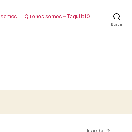
 somos
Quiénes somos – Taquilla10
Buscar
Ir arriba
↑