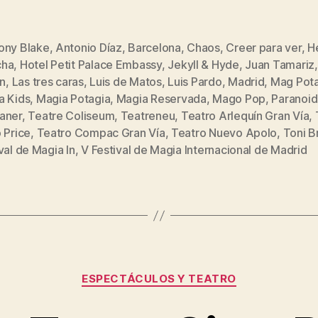
ony Blake
,
Antonio Díaz
,
Barcelona
,
Chaos
,
Creer para ver
,
H
cha
,
Hotel Petit Palace Embassy
,
Jekyll & Hyde
,
Juan Tamariz
ón
,
Las tres caras
,
Luis de Matos
,
Luis Pardo
,
Madrid
,
Mag Pot
a Kids
,
Magia Potagia
,
Magia Reservada
,
Mago Pop
,
Paranoid
s
aner
,
Teatre Coliseum
,
Teatreneu
,
Teatro Arlequín Gran Vía
,
 Price
,
Teatro Compac Gran Vía
,
Teatro Nuevo Apolo
,
Toni B
val de Magia In
,
V Festival de Magia Internacional de Madrid
Categorías
ESPECTÁCULOS Y TEATRO