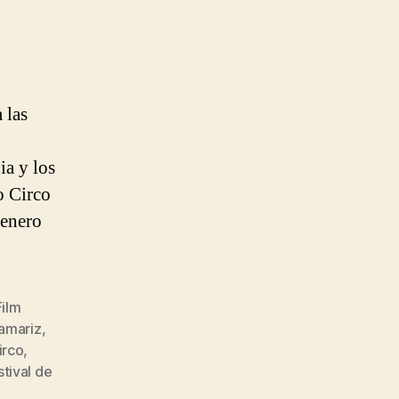
 las
ia y los
o Circo
 enero
Film
amariz
,
irco
,
stival de