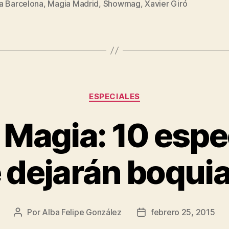
a Barcelona
,
Magia Madrid
,
Showmag
,
Xavier Giró
Categorías
ESPECIALES
 Magia: 10 esp
 dejarán boqui
Por
Alba Felipe González
febrero 25, 2015
Autor
Fecha
de
de