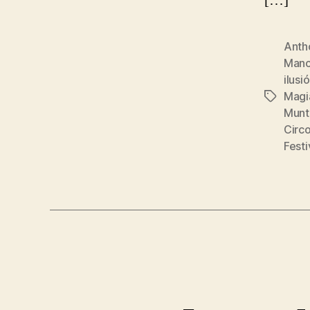
[…]
Anth
Man
ilusi
Magi
Etiqueta
Munt
Circo
Festi