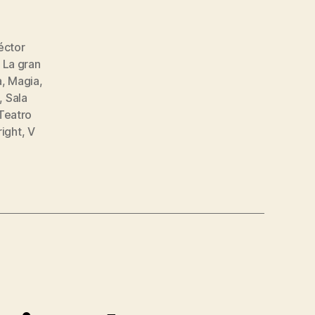
éctor
,
La gran
a
,
Magia
,
,
Sala
Teatro
right
,
V