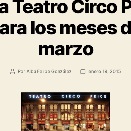
 Teatro Circo P
ara los meses d
marzo
Por
Alba Felipe González
enero 19, 2015
Autor
Fecha
de
de
la
la
entrada
entrada