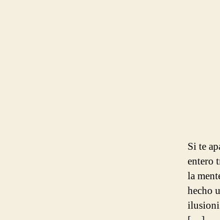
Si te a
entero 
la ment
hecho u
ilusion