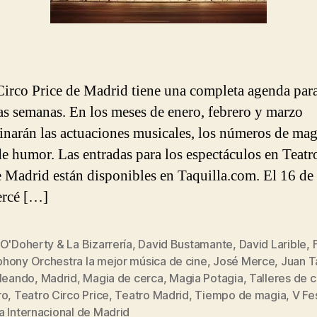
Circo Price de Madrid tiene una completa agenda para
s semanas. En los meses de enero, febrero y marzo
narán las actuaciones musicales, los números de mag
e humor. Las entradas para los espectáculos en Teatr
e Madrid están disponibles en Taquilla.com. El 16 de
ercé […]
O'Doherty & La Bizarrería
,
David Bustamante
,
David Larible
,
hony Orchestra la mejor música de cine
,
José Merce
,
Juan T
bleando
,
Madrid
,
Magia de cerca
,
Magia Potagia
,
Talleres de c
s
ro
,
Teatro Circo Price
,
Teatro Madrid
,
Tiempo de magia
,
V Fe
a Internacional de Madrid