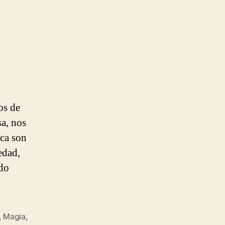
os de
sa, nos
ca son
edad,
ndo
,
Magia
,