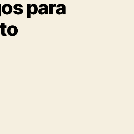
os para
cto