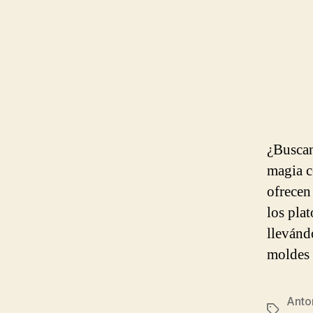
¿Buscan
magia c
ofrecen
los plat
llevánd
moldes 
Anto
Etiqueta