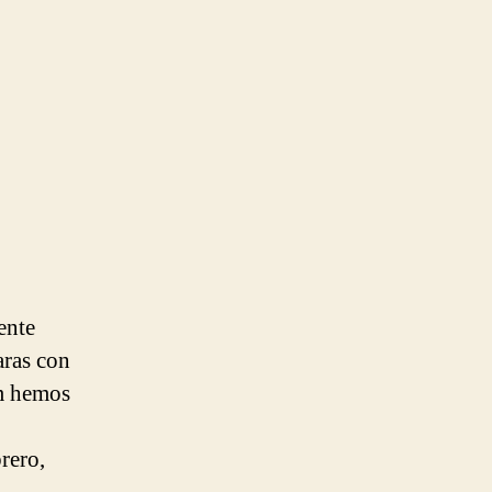
ente
aras con
om hemos
rero,