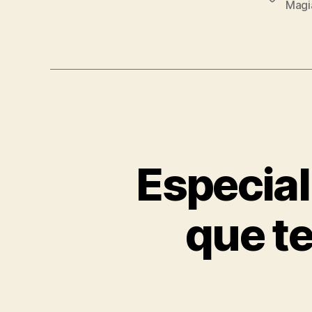
Magi
Especial
que te