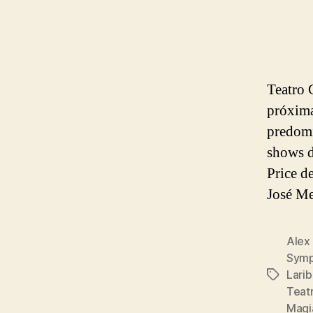
Teatro 
próxima
predomi
shows d
Price d
José M
Alex 
Symp
Lari
Etiqueta
Teat
Magi