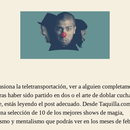
la
la
entrada
entrada
pasiona la teletransportación, ver a alguien completam
tras haber sido partido en dos o el arte de doblar cuch
e, estás leyendo el post adecuado. Desde Taquilla.c
na selección de 10 de los mejores shows de magia,
ismo y mentalismo que podrás ver en los meses de feb