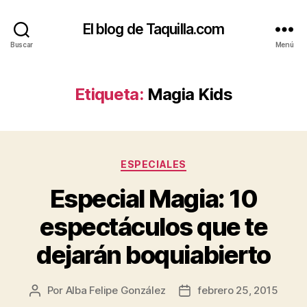
El blog de Taquilla.com
Buscar
Menú
Etiqueta:
Magia Kids
Categorías
ESPECIALES
Especial Magia: 10
espectáculos que te
dejarán boquiabierto
Por
Alba Felipe González
febrero 25, 2015
Autor
Fecha
de
de