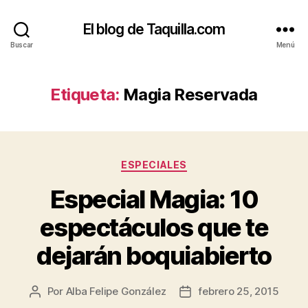
El blog de Taquilla.com
Buscar
Menú
Etiqueta:
Magia Reservada
Categorías
ESPECIALES
Especial Magia: 10
espectáculos que te
dejarán boquiabierto
Por
Alba Felipe González
febrero 25, 2015
Autor
Fecha
de
de