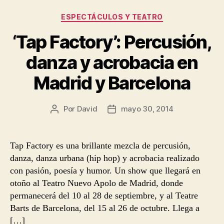
Categorías
ESPECTÁCULOS Y TEATRO
‘Tap Factory’: Percusión,
danza y acrobacia en
Madrid y Barcelona
Por
David
mayo 30, 2014
Autor
Fecha
de
de
la
la
entrada
entrada
Tap Factory es una brillante mezcla de percusión,
danza, danza urbana (hip hop) y acrobacia realizado
con pasión, poesía y humor. Un show que llegará en
otoño al Teatro Nuevo Apolo de Madrid, donde
permanecerá del 10 al 28 de septiembre, y al Teatre
Barts de Barcelona, del 15 al 26 de octubre. Llega a
[…]