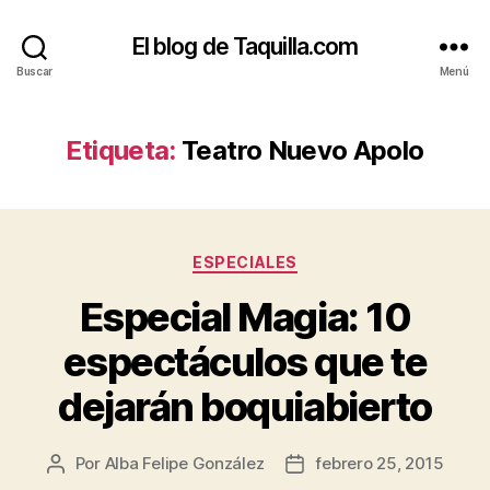
El blog de Taquilla.com
Buscar
Menú
Etiqueta:
Teatro Nuevo Apolo
Categorías
ESPECIALES
Especial Magia: 10
espectáculos que te
dejarán boquiabierto
Por
Alba Felipe González
febrero 25, 2015
Autor
Fecha
de
de