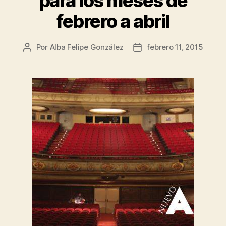
para los meses de
febrero a abril
Por
Alba Felipe González
febrero 11, 2015
Autor
Fecha
de
de
la
la
entrada
entrada