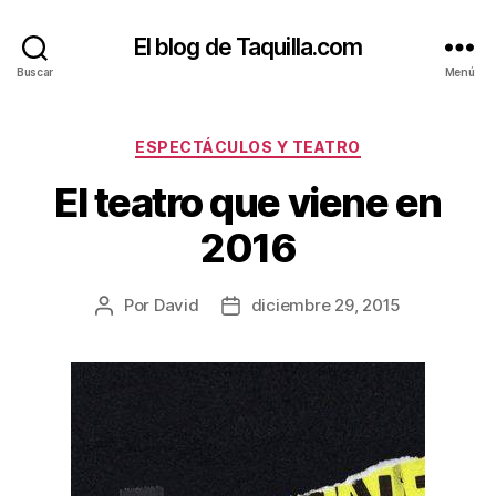
El blog de Taquilla.com
Buscar
Menú
Categorías
ESPECTÁCULOS Y TEATRO
El teatro que viene en
2016
Por
David
diciembre 29, 2015
Autor
Fecha
de
de
la
la
entrada
entrada