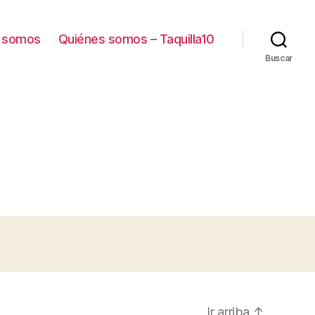
 somos
Quiénes somos – Taquilla10
Buscar
Ir arriba
↑