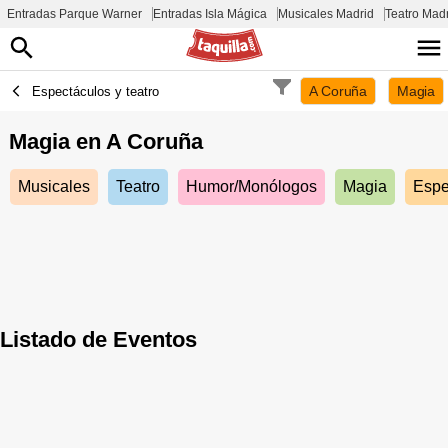
Entradas Parque Warner
Entradas Isla Mágica
Musicales Madrid
Teatro Mad
A Coruña
Magia
Espectáculos y teatro
Magia en
A Coruña
Musicales
Teatro
Humor/Monólogos
Magia
Espe
Listado de Eventos