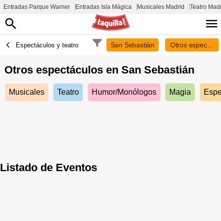
Entradas Parque Warner
Entradas Isla Mágica
Musicales Madrid
Teatro Mad
San Sebastián
Otros espectácu
Espectáculos y teatro
Otros espectáculos en
San Sebastián
Musicales
Teatro
Humor/Monólogos
Magia
Espe
Listado de Eventos