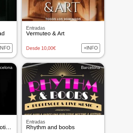
Entradas
ad
Vermuteo & Art
INFO
+INFO
Desde 10,00€
celona
Barcelona
Entradas
Live Shibari Show en Erotic Museum
Rhythm and boobs