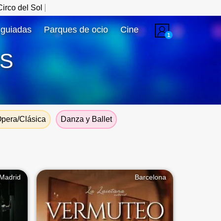
irco del Sol
 guiadas
Parques de ocio
Cine
1
S
pera/Clásica
Danza y Ballet
 Madrid
Barcelona