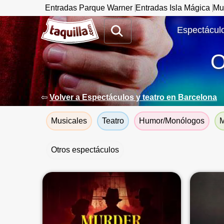
Entradas Parque Warner
Entradas Isla Mágica
Mu
www.taquilla.com
Espectáculo
⇦
Volver a Espectáculos y teatro en Barcelona
Musicales
Teatro
Humor/Monólogos
M
Otros espectáculos