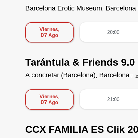
Barcelona Erotic Museum, Barcelona
Viernes,
más
20:00
07
Ago
Tarántula & Friends 9.0
A concretar (Barcelona), Barcelona
V
Viernes,
más
21:00
07
Ago
CCX FAMILIA ES Clik 2