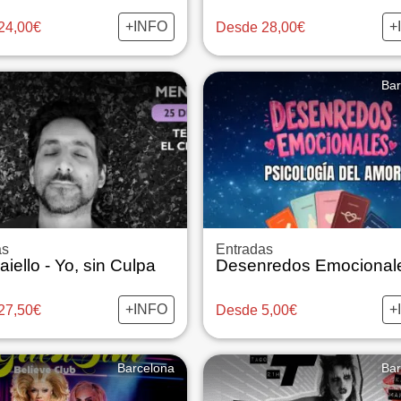
+INFO
+
24,00€
Desde 28,00€
Bar
as
Entradas
iello - Yo, sin Culpa
+INFO
+
27,50€
Desde 5,00€
Barcelona
Bar