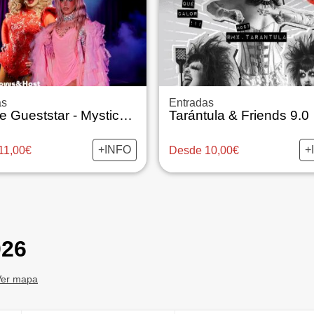
as
Entradas
Believe Gueststar - Mystica & Salem Charm
Tarántula & Friends 9.0
+INFO
+
11,00€
Desde 10,00€
026
Ver mapa