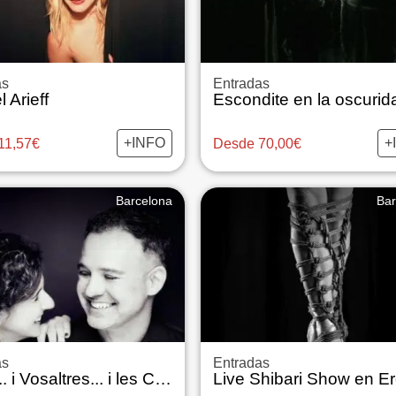
as
Entradas
 Arieff
Escondite en la oscurid
+INFO
+
11,57€
Desde 70,00€
Barcelona
Bar
as
Entradas
Tu, jo... i Vosaltres... i les Cançons