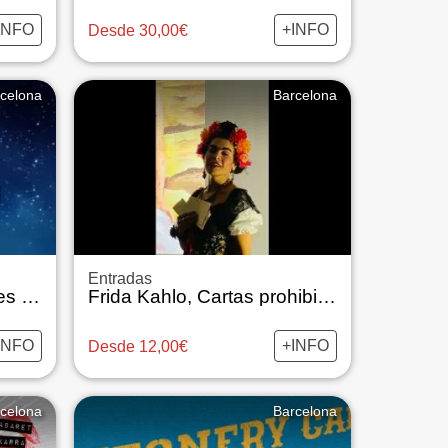
INFO
+INFO
Desde 30,00€
celona
Barcelona
Entradas
Desenredos Emocionales - el Juego del Amor
Frida Kahlo, Cartas prohibidas - Rosa de la Cruz
INFO
+INFO
Desde 12,00€
celona
Barcelona