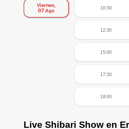
Viernes,
más
10:30
07
Ago
más
12:30
más
15:00
más
17:30
más
18:00
Live Shibari Show en E