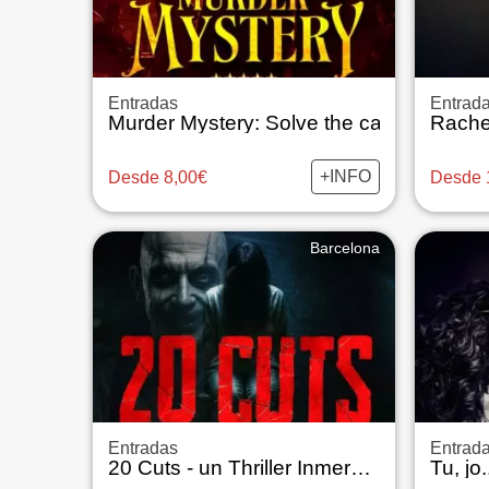
Entradas
Entrad
Murder Mystery: Solve the case!
Rachel
+INFO
Desde 8,00€
Desde 
Barcelona
Entradas
Entrad
20 Cuts - un Thriller Inmersivo en el Mundo Real