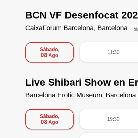
BCN VF Desenfocat 20
CaixaForum Barcelona, Barcelona
V
Sábado,
más
11:30
08
Ago
Live Shibari Show en E
Barcelona Erotic Museum, Barcelona
Sábado,
más
19:30
08
Ago