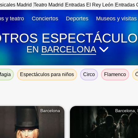
sicales Madrid
Teatro Madrid
Entradas El Rey León
Entradas C
s y teatro
Conciertos
Deportes
Museos y visitas
OTROS ESPECTÁCULO
EN
BARCELONA
agia
Espectáculos para niños
Circo
Flamenco
Ó
Barcelona
Barcelona,