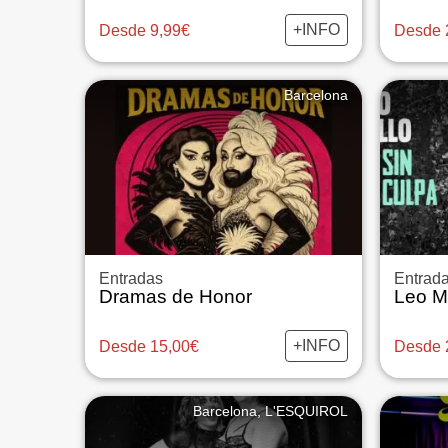
+INFO
Desde 9,99€
Desde 
Barcelona
Entradas
Entrad
Dramas de Honor
Leo Ma
+INFO
Desde 15,00€
Desde 
Barcelona, L'ESQUIROL