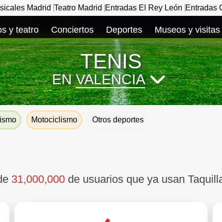
sicales Madrid
Teatro Madrid
Entradas El Rey León
Entradas C
s y teatro
Conciertos
Deportes
Museos y visitas
TENIS
EN
VALENCIA
lismo
Motociclismo
Otros deportes
 de
31,000,000
de usuarios que ya usan Taquill