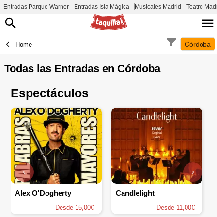
Entradas Parque Warner
Entradas Isla Mágica
Musicales Madrid
Teatro Mad
Córdoba
Home
Todas las Entradas en
Córdoba
Espectáculos
‹
›
Alex O'Dogherty
Candlelight
Desde 15,00€
Desde 11,00€