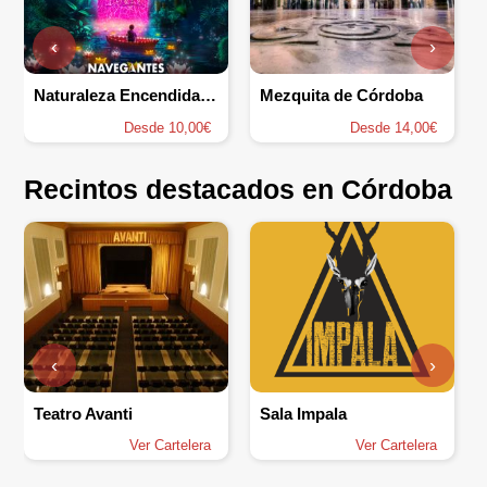
‹
›
Naturaleza Encendida en Córdoba
Mezquita de Córdoba
Desde 10,00€
Desde 14,00€
Recintos destacados en Córdoba
‹
›
Teatro Avanti
Sala Impala
Ver Cartelera
Ver Cartelera