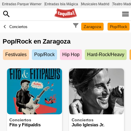
Entradas Parque Warner
Entradas Isla Mágica
Musicales Madrid
Teatro Mad
Zaragoza
Pop/Rock
Conciertos
Pop/Rock en
Zaragoza
Festivales
Pop/Rock
Hip Hop
Hard-Rock/Heavy
Conciertos
Conciertos
Fito y Fitipaldis
Julio Iglesias Jr.