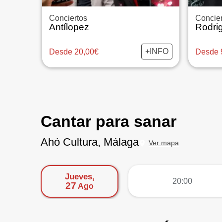
Conciertos
Concier
Antílopez
Rodri
+INFO
Desde 20,00€
Desde 
Cantar para sanar
Ahó Cultura, Málaga
Ver mapa
Jueves,
más
20:00
27
Ago