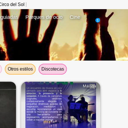
irco del Sol
 guiadas
Parques de ocio
Cine
1
Otros estilos
Discotecas
Málaga