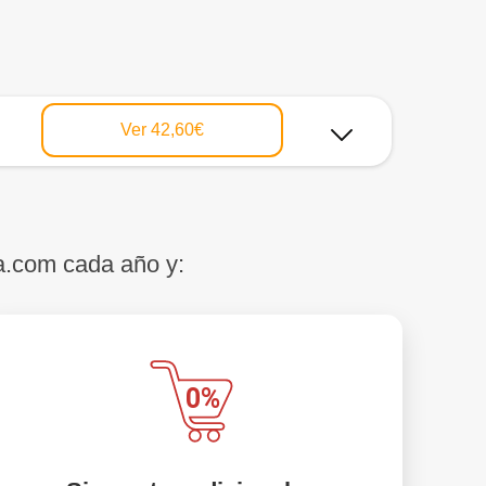
Ver
42,60€
a.com cada año y: