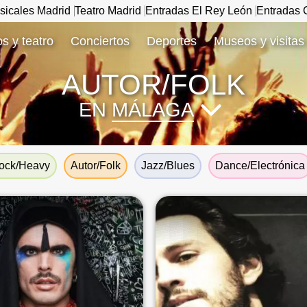
sicales Madrid
Teatro Madrid
Entradas El Rey León
Entradas C
s y teatro
Conciertos
Deportes
Museos y visitas
AUTOR/FOLK
EN
MÁLAGA
ock/Heavy
Autor/Folk
Jazz/Blues
Dance/Electrónica