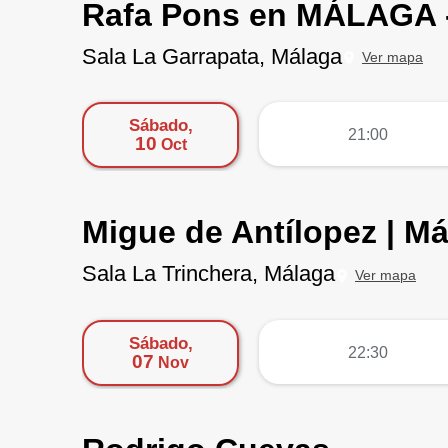
Rafa Pons en MÁLAGA -
Sala La Garrapata, Málaga
Ver mapa
Sábado,
más
21:00
10
Oct
Migue de Antílopez | M
Sala La Trinchera, Málaga
Ver mapa
Sábado,
más
22:30
07
Nov