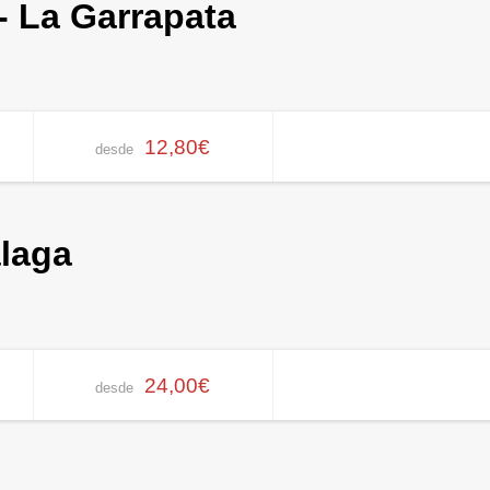
 La Garrapata
12,80€
desde
álaga
24,00€
desde