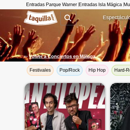
Entradas Parque Warner
Entradas Isla Mágica
Mu
www.taquilla.com
Espectáculo
⇦
Volver a Conciertos en Málaga
Festivales
Pop/Rock
Hip Hop
Hard-R