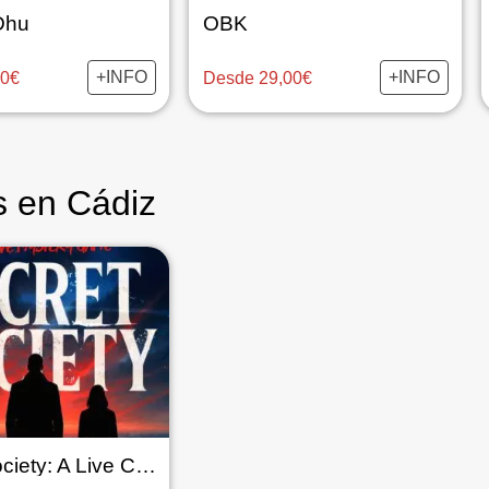
Dhu
OBK
+INFO
+INFO
00€
Desde 29,00€
s en Cádiz
Secret Society: A Live Conspiracy Game