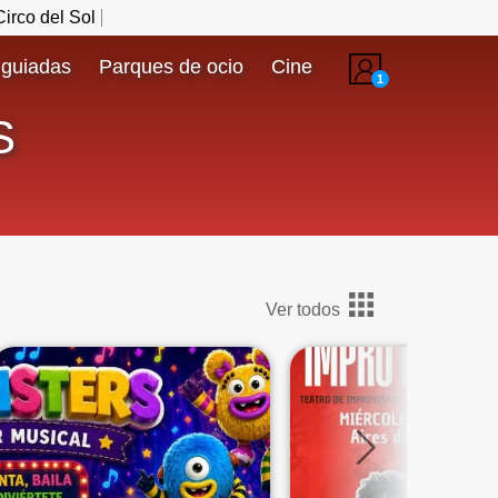
irco del Sol
 guiadas
Parques de ocio
Cine
1
S
Ver todos