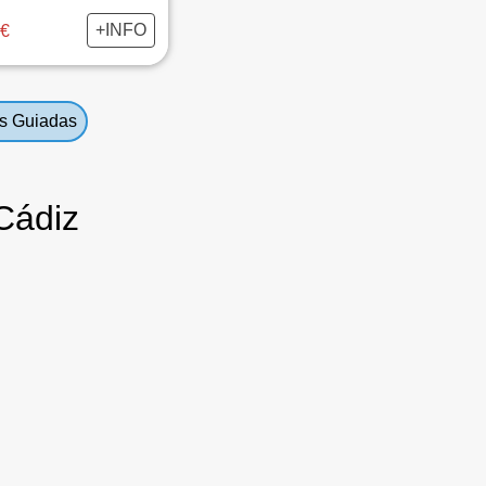
+INFO
0€
as Guiadas
Cádiz