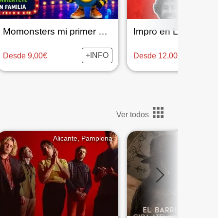
Momonsters mi primer musical en Elda
+INFO
Desde 9,00€
Desde 12,00€
Ver todos
Alicante, Pamplona