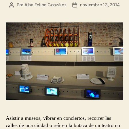
Por
Alba Felipe González
noviembre 13, 2014
Autor
Fecha
de
de
la
la
entrada
entrada
Asistir a museos, vibrar en conciertos, recorrer las
calles de una ciudad o reír en la butaca de un teatro no