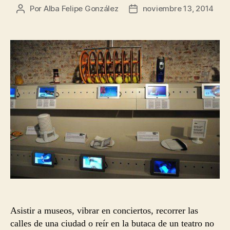
Por
Alba Felipe González
noviembre 13, 2014
Autor
Fecha
de
de
la
la
entrada
entrada
Asistir a museos, vibrar en conciertos, recorrer las
calles de una ciudad o reír en la butaca de un teatro no