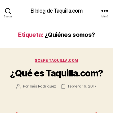
El blog de Taquilla.com
Buscar
Menú
Etiqueta:
¿Quiénes somos?
Categorías
SOBRE TAQUILLA.COM
¿Qué es Taquilla.com?
Por
Inés Rodríguez
febrero 16, 2017
Autor
Fecha
de
de
la
la
entrada
entrada