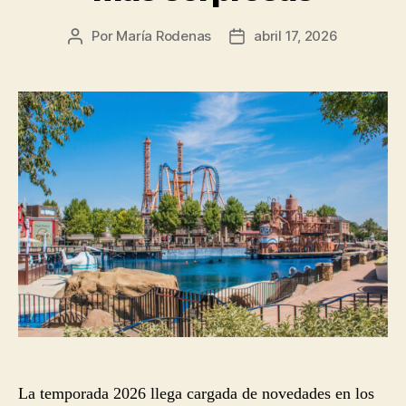
Por
María Rodenas
abril 17, 2026
Autor
Fecha
de
de
la
la
entrada
entrada
La temporada 2026 llega cargada de novedades en los