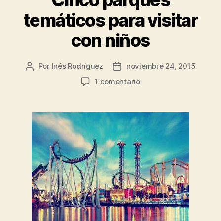
Cinco parques
temáticos para visitar
con niños
Por
Inés Rodríguez
noviembre 24, 2015
Autor
Fecha
de
de
en
1 comentario
la
la
Cinco
entrada
entrada
parques
temáticos
para
visitar
con
niños