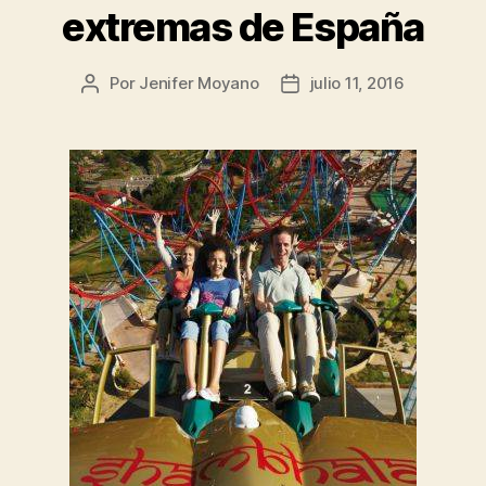
extremas de España
Por
Jenifer Moyano
julio 11, 2016
Autor
Fecha
de
de
la
la
entrada
entrada