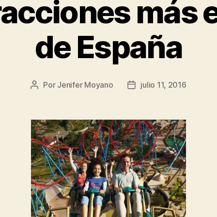
tracciones más 
de España
Por
Jenifer Moyano
julio 11, 2016
Autor
Fecha
de
de
la
la
entrada
entrada