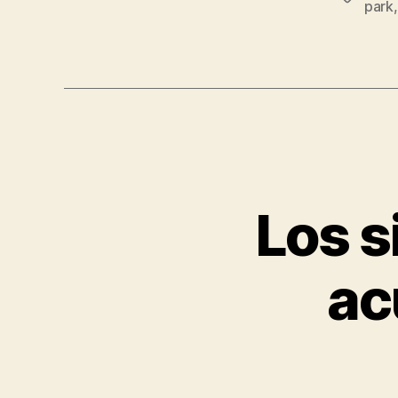
park
Los s
ac