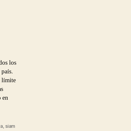
dos los
 país.
 límite
as
o en
ra
,
siam