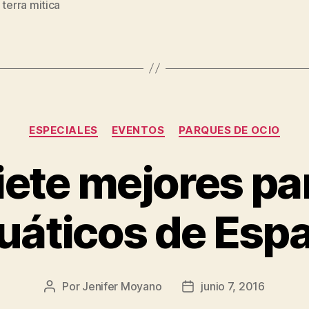
,
terra mitica
Categorías
ESPECIALES
EVENTOS
PARQUES DE OCIO
iete mejores p
uáticos de Esp
Por
Jenifer Moyano
junio 7, 2016
Autor
Fecha
de
de