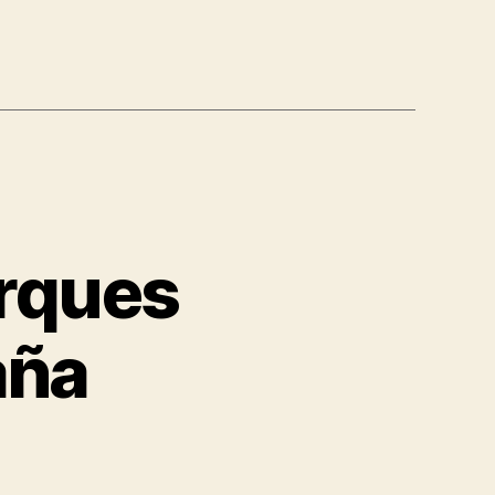
arques
aña