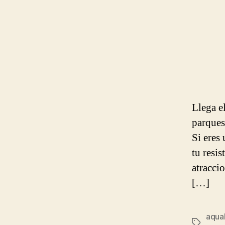
Llega e
parques
Si eres
tu resi
atracci
[…]
aqua
Etiqueta