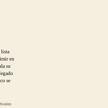
lista
rimir en
oda su
llegado
ico se
tivales