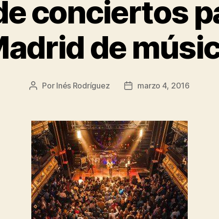
de conciertos p
adrid de músi
Por
Inés Rodríguez
marzo 4, 2016
Autor
Fecha
de
de
la
la
entrada
entrada