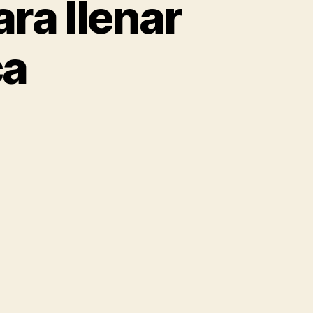
ara llenar
ca