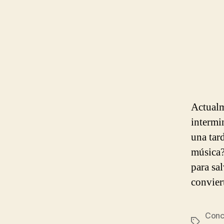
Actualm
intermi
una tard
música?
para sa
convier
Conc
Etiqueta