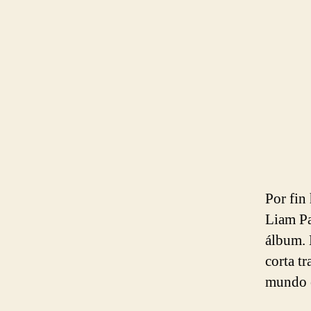
Por fin
Liam Pa
álbum. 
corta t
mundo e