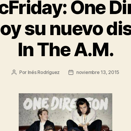
Friday: One Di
hoy su nuevo di
In The A.M.
Por
Inés Rodríguez
noviembre 13, 2015
Autor
Fecha
de
de
la
la
entrada
entrada