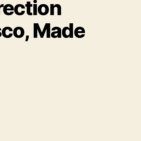
rection
sco, Made