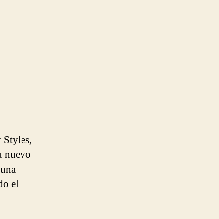
 Styles,
u nuevo
 una
do el