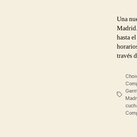
Una nue
Madrid.
hasta el
horario
través 
Choi
Comp
Germ
Etiqueta
Madr
cucha
Com