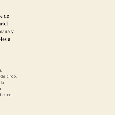
ce de
rtel
emana y
les a
a
,
 de circo
,
 la
r
 circo