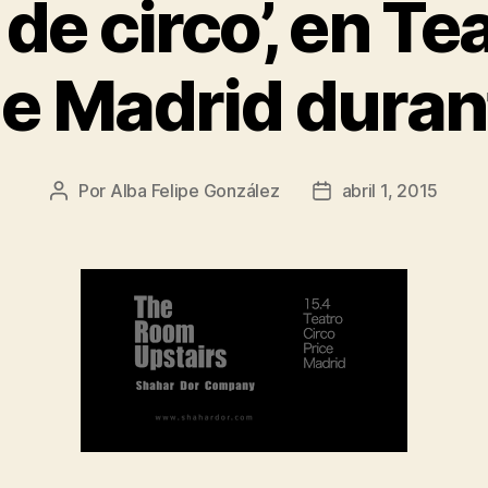
de circo’, en Te
de Madrid durant
Por
Alba Felipe González
abril 1, 2015
Autor
Fecha
de
de
la
la
entrada
entrada