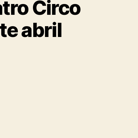
atro Circo
e abril