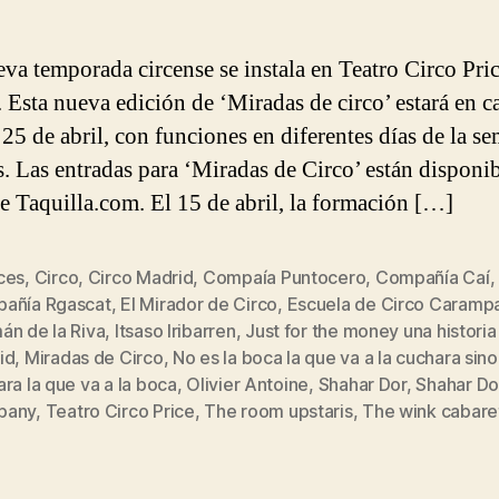
va temporada circense se instala en Teatro Circo Pri
 Esta nueva edición de ‘Miradas de circo’ estará en ca
 25 de abril, con funciones en diferentes días de la s
s. Las entradas para ‘Miradas de Circo’ están disponib
de Taquilla.com. El 15 de abril, la formación […]
ces
,
Circo
,
Circo Madrid
,
Compaía Puntocero
,
Compañía Caí
,
añía Rgascat
,
El Mirador de Circo
,
Escuela de Circo Caramp
án de la Riva
,
Itsaso Iribarren
,
Just for the money una historia
s
id
,
Miradas de Circo
,
No es la boca la que va a la cuchara sino
ra la que va a la boca
,
Olivier Antoine
,
Shahar Dor
,
Shahar Do
pany
,
Teatro Circo Price
,
The room upstaris
,
The wink cabaret