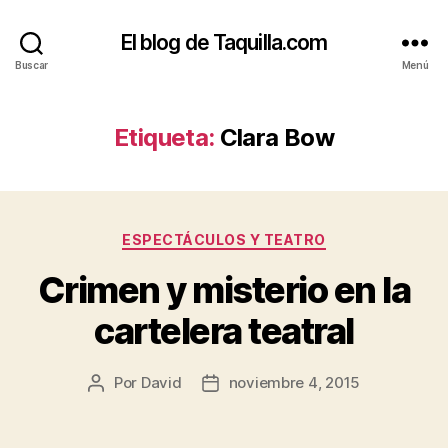
El blog de Taquilla.com
Buscar
Menú
Etiqueta:
Clara Bow
Categorías
ESPECTÁCULOS Y TEATRO
Crimen y misterio en la
cartelera teatral
Por
David
noviembre 4, 2015
Autor
Fecha
de
de
la
la