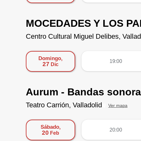
MOCEDADES Y LOS PAN
Centro Cultural Miguel Delibes, Vallad
Domingo,
más
19:00
27
Dic
Aurum - Bandas sonoras 
Teatro Carrión, Valladolid
Ver mapa
Sábado,
más
20:00
20
Feb