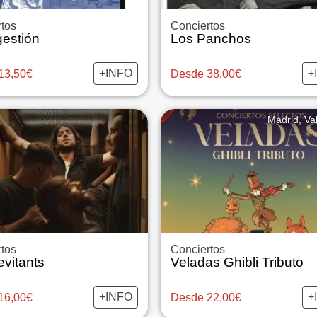
tos
Conciertos
gestión
Los Panchos
+INFO
+
13,50€
Desde 38,00€
Madrid, Val
tos
Conciertos
vitants
Veladas Ghibli Tributo
+INFO
+
16,00€
Desde 22,00€