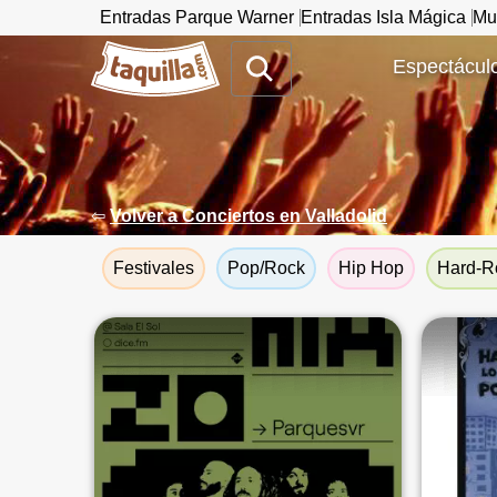
Entradas Parque Warner
Entradas Isla Mágica
Mu
www.taquilla.com
Espectáculo
⇦
Volver a Conciertos en Valladolid
Festivales
Pop/Rock
Hip Hop
Hard-R