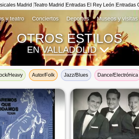
sicales Madrid
Teatro Madrid
Entradas El Rey León
Entradas C
s y teatro
Conciertos
Deportes
Museos y visitas
OTROS ESTILOS
EN
VALLADOLID
ock/Heavy
Autor/Folk
Jazz/Blues
Dance/Electrónica