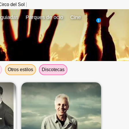
irco del Sol
 guiadas
Parques de ocio
Cine
1
Otros estilos
Discotecas