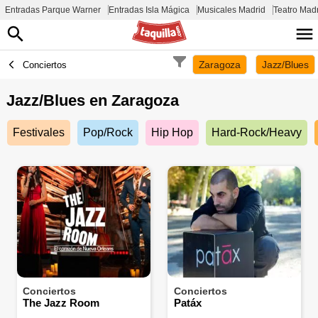
Entradas Parque Warner
Entradas Isla Mágica
Musicales Madrid
Teatro Mad
Zaragoza
Jazz/Blues
Conciertos
Jazz/Blues en
Zaragoza
Festivales
Pop/Rock
Hip Hop
Hard-Rock/Heavy
Conciertos
Conciertos
The Jazz Room
Patáx