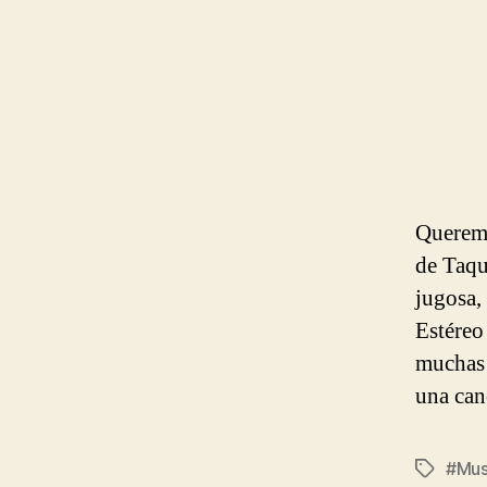
Queremo
de Taqu
jugosa,
Estéreo
muchas 
una can
#Mus
Etiqueta