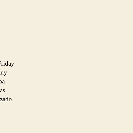
Friday
muy
ba
as
azado