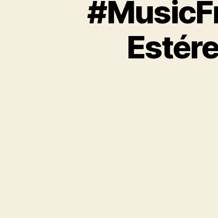
#MusicFr
Estére