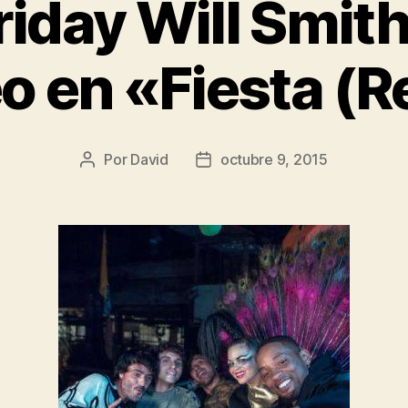
iday Will Smit
o en «Fiesta (
Por
David
octubre 9, 2015
Autor
Fecha
de
de
la
la
entrada
entrada