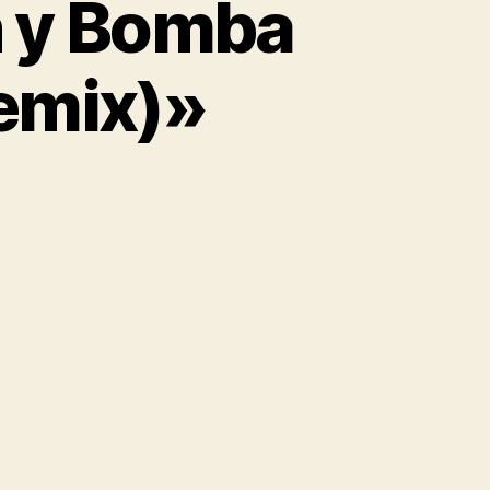
h y Bomba
Remix)»