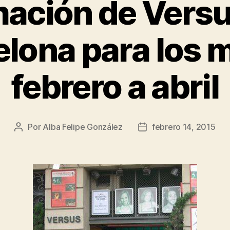
ación de Versu
elona para los 
febrero a abril
Por
Alba Felipe González
febrero 14, 2015
Autor
Fecha
de
de
la
la
entrada
entrada