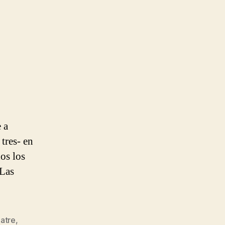
 a
tres- en
dos los
 Las
atre
,