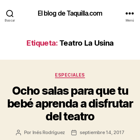
El blog de Taquilla.com
Buscar
Menú
Etiqueta:
Teatro La Usina
Categorías
ESPECIALES
Ocho salas para que tu
bebé aprenda a disfrutar
del teatro
Por
Inés Rodríguez
septiembre 14, 2017
Autor
Fecha
de
de