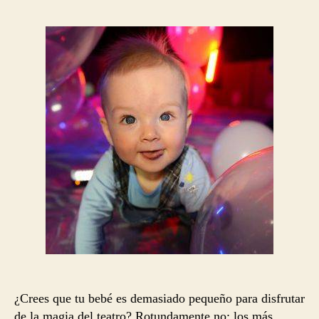
la
la
entrada
entrada
¿Crees que tu bebé es demasiado pequeño para disfrutar
de la magia del teatro? Rotundamente no: los más