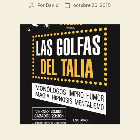
Por
David
octubre 26, 2015
Autor
Fecha
de
de
la
la
entrada
entrada