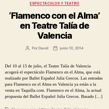
Categorías
ESPECTÁCULOS Y TEATRO
‘Flamenco con el Alma’
en Teatre Talía de
Valencia
Por
David
junio 10, 2014
Autor
Fecha
de
de
la
la
entrada
entrada
Del 10 al 13 de julio, el Teatre Talía de Valencia
acogerá el espectáculo Flamenco en el Alma, que está
realizado por Ballet Español Julia Grecos. Las entradas
para Flamenco en el Alma en Valencia ya están a la
venta en Taquilla.com. Flamenco en el Alma, la actual
propuesta del Ballet Español Julia Grecos. Basado […]