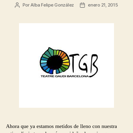
Por
Alba Felipe González
enero 21, 2015
Autor
Fecha
de
de
la
la
entrada
entrada
Ahora que ya estamos metidos de lleno con nuestra