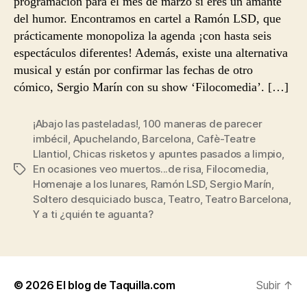
programación para el mes de marzo si eres un amante
del humor. Encontramos en cartel a Ramón LSD, que
prácticamente monopoliza la agenda ¡con hasta seis
espectáculos diferentes! Además, existe una alternativa
musical y están por confirmar las fechas de otro
cómico, Sergio Marín con su show ‘Filocomedia’. […]
¡Abajo las pasteladas!
,
100 maneras de parecer
imbécil
,
Apuchelando
,
Barcelona
,
Cafè-Teatre
Llantiol
,
Chicas risketos y apuntes pasados a limpio
,
En ocasiones veo muertos...de risa
,
Filocomedia
,
Etiquetas
Homenaje a los lunares
,
Ramón LSD
,
Sergio Marín
,
Soltero desquiciado busca
,
Teatro
,
Teatro Barcelona
,
Y a ti ¿quién te aguanta?
© 2026
El blog de Taquilla.com
Subir
↑