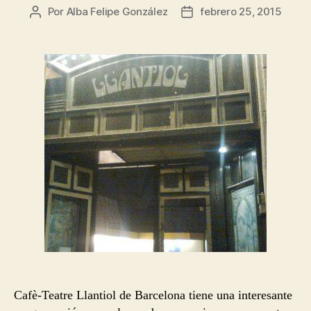
Por
Alba Felipe González
febrero 25, 2015
Autor
Fecha
de
de
la
la
entrada
entrada
Cafè-Teatre Llantiol de Barcelona tiene una interesante