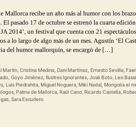
e Mallorca recibe un año más al humor con los brazo
. El pasado 17 de octubre se estrenó la cuarta edición
 JA 2014’, un festival que cuenta con 21 espectáculo
dos a lo largo de algo más de un mes. Agustín ‘El Cast
cia del humor mallorquín, se encargó de […]
l Martín
,
Cristina Medina
,
Dani Martínez
,
Ernesto Sevilla
,
Fae
ado
,
Goyo Jiménez
,
Ilustres Ignorantes
,
José Boto
,
Leo Bass
ro
,
Luis Piedrahita
,
Miguel Noguera
,
Miki Nadal
,
Mongolia el m
s
logos
,
Palma de Mallorca
,
Raúl Cano
,
Ricardo Castella
,
Robe
gas
,
Sara Escudero