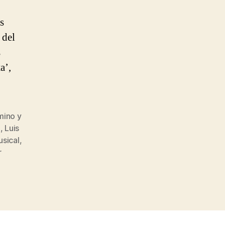
s
 del
s
a’,
mino y
i
,
Luis
usical
,
r