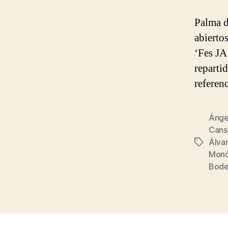
Palma d
abiertos
‘Fes JA
reparti
referen
Ánge
Cans
Álva
Etiqueta
Monó
Bode