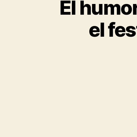
El humor
el fe