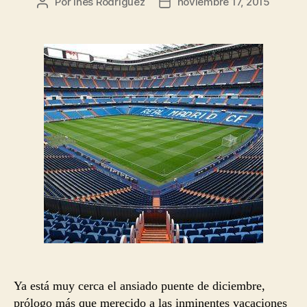
Por
Inés Rodríguez
noviembre 17, 2015
Autor
Fecha
de
de
la
la
entrada
entrada
Ya está muy cerca el ansiado puente de diciembre,
prólogo más que merecido a las inminentes vacaciones